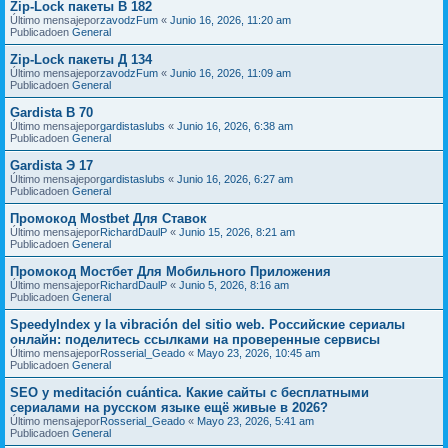
Zip-Lock пакеты В 182
Último mensajepor
zavodzFum
«
Junio 16, 2026, 11:20 am
Publicadoen
General
Zip-Lock пакеты Д 134
Último mensajepor
zavodzFum
«
Junio 16, 2026, 11:09 am
Publicadoen
General
Gardista В 70
Último mensajepor
gardistaslubs
«
Junio 16, 2026, 6:38 am
Publicadoen
General
Gardista Э 17
Último mensajepor
gardistaslubs
«
Junio 16, 2026, 6:27 am
Publicadoen
General
Промокод Mostbet Для Ставок
Último mensajepor
RichardDaulP
«
Junio 15, 2026, 8:21 am
Publicadoen
General
Промокод Мостбет Для Мобильного Приложения
Último mensajepor
RichardDaulP
«
Junio 5, 2026, 8:16 am
Publicadoen
General
SpeedyIndex y la vibración del sitio web. Российские сериалы
онлайн: поделитесь ссылками на проверенные сервисы
Último mensajepor
Rosserial_Geado
«
Mayo 23, 2026, 10:45 am
Publicadoen
General
SEO y meditación cuántica. Какие сайты с бесплатными
сериалами на русском языке ещё живые в 2026?
Último mensajepor
Rosserial_Geado
«
Mayo 23, 2026, 5:41 am
Publicadoen
General