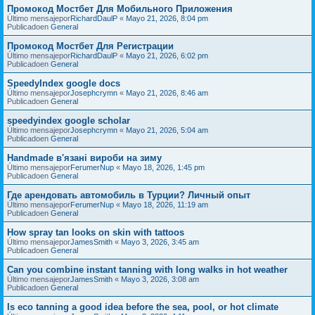
Промокод Мостбет Для Мобильного Приложения
Último mensajepor
RichardDaulP
«
Mayo 21, 2026, 8:04 pm
Publicadoen
General
Промокод Мостбет Для Регистрации
Último mensajepor
RichardDaulP
«
Mayo 21, 2026, 6:02 pm
Publicadoen
General
SpeedyIndex google docs
Último mensajepor
Josephcrymn
«
Mayo 21, 2026, 8:46 am
Publicadoen
General
speedyindex google scholar
Último mensajepor
Josephcrymn
«
Mayo 21, 2026, 5:04 am
Publicadoen
General
Handmade в'язані вироби на зиму
Último mensajepor
FerumerNup
«
Mayo 18, 2026, 1:45 pm
Publicadoen
General
Где арендовать автомобиль в Турции? Личный опыт
Último mensajepor
FerumerNup
«
Mayo 18, 2026, 11:19 am
Publicadoen
General
How spray tan looks on skin with tattoos
Último mensajepor
JamesSmith
«
Mayo 3, 2026, 3:45 am
Publicadoen
General
Can you combine instant tanning with long walks in hot weather
Último mensajepor
JamesSmith
«
Mayo 3, 2026, 3:08 am
Publicadoen
General
Is eco tanning a good idea before the sea, pool, or hot climate