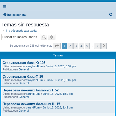
B
Índice general
u
Temas sin respuesta
s
Ir a búsqueda avanzada
c
Buscar
Búsqueda avanzada
a
Página
1
de
38
1
2
3
4
5
38
Sigui
Se encontraron 936 coincidencias
r
…
Temas
Строительная база Ю 103
Último mensajepor
stroybazFum
«
Junio 16, 2026, 3:37 pm
Publicadoen
General
Строительная база Ф 16
Último mensajepor
stroybazFum
«
Junio 16, 2026, 3:07 pm
Publicadoen
General
Перевозка лежачих больных Г 52
Último mensajepor
partndFum
«
Junio 16, 2026, 1:59 pm
Publicadoen
General
Перевозка лежачих больных Ш 15
Último mensajepor
partndFum
«
Junio 16, 2026, 1:42 pm
Publicadoen
General