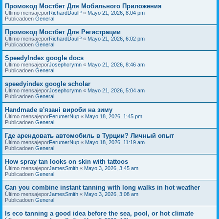
Промокод Мостбет Для Мобильного Приложения
Último mensajepor
RichardDaulP
«
Mayo 21, 2026, 8:04 pm
Publicadoen
General
Промокод Мостбет Для Регистрации
Último mensajepor
RichardDaulP
«
Mayo 21, 2026, 6:02 pm
Publicadoen
General
SpeedyIndex google docs
Último mensajepor
Josephcrymn
«
Mayo 21, 2026, 8:46 am
Publicadoen
General
speedyindex google scholar
Último mensajepor
Josephcrymn
«
Mayo 21, 2026, 5:04 am
Publicadoen
General
Handmade в'язані вироби на зиму
Último mensajepor
FerumerNup
«
Mayo 18, 2026, 1:45 pm
Publicadoen
General
Где арендовать автомобиль в Турции? Личный опыт
Último mensajepor
FerumerNup
«
Mayo 18, 2026, 11:19 am
Publicadoen
General
How spray tan looks on skin with tattoos
Último mensajepor
JamesSmith
«
Mayo 3, 2026, 3:45 am
Publicadoen
General
Can you combine instant tanning with long walks in hot weather
Último mensajepor
JamesSmith
«
Mayo 3, 2026, 3:08 am
Publicadoen
General
Is eco tanning a good idea before the sea, pool, or hot climate