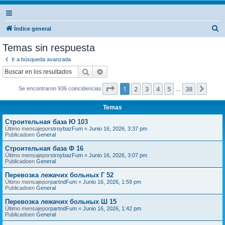
B
Índice general
u
Temas sin respuesta
s
Ir a búsqueda avanzada
c
Buscar
Búsqueda avanzada
a
Página
1
de
38
1
2
3
4
5
38
Sigui
Se encontraron 936 coincidencias
r
…
Temas
Строительная база Ю 103
Último mensajepor
stroybazFum
«
Junio 16, 2026, 3:37 pm
Publicadoen
General
Строительная база Ф 16
Último mensajepor
stroybazFum
«
Junio 16, 2026, 3:07 pm
Publicadoen
General
Перевозка лежачих больных Г 52
Último mensajepor
partndFum
«
Junio 16, 2026, 1:59 pm
Publicadoen
General
Перевозка лежачих больных Ш 15
Último mensajepor
partndFum
«
Junio 16, 2026, 1:42 pm
Publicadoen
General