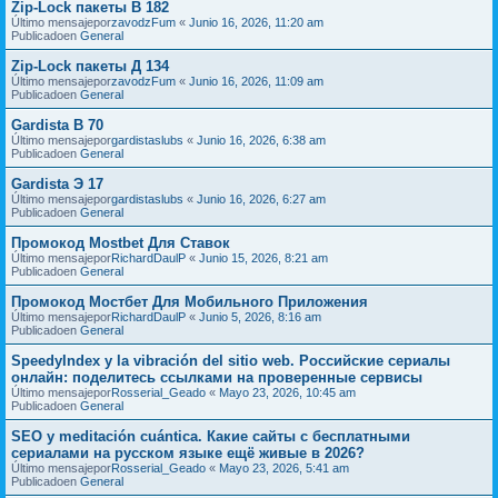
Zip-Lock пакеты В 182
Último mensajepor
zavodzFum
«
Junio 16, 2026, 11:20 am
Publicadoen
General
Zip-Lock пакеты Д 134
Último mensajepor
zavodzFum
«
Junio 16, 2026, 11:09 am
Publicadoen
General
Gardista В 70
Último mensajepor
gardistaslubs
«
Junio 16, 2026, 6:38 am
Publicadoen
General
Gardista Э 17
Último mensajepor
gardistaslubs
«
Junio 16, 2026, 6:27 am
Publicadoen
General
Промокод Mostbet Для Ставок
Último mensajepor
RichardDaulP
«
Junio 15, 2026, 8:21 am
Publicadoen
General
Промокод Мостбет Для Мобильного Приложения
Último mensajepor
RichardDaulP
«
Junio 5, 2026, 8:16 am
Publicadoen
General
SpeedyIndex y la vibración del sitio web. Российские сериалы
онлайн: поделитесь ссылками на проверенные сервисы
Último mensajepor
Rosserial_Geado
«
Mayo 23, 2026, 10:45 am
Publicadoen
General
SEO y meditación cuántica. Какие сайты с бесплатными
сериалами на русском языке ещё живые в 2026?
Último mensajepor
Rosserial_Geado
«
Mayo 23, 2026, 5:41 am
Publicadoen
General