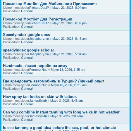
Промокод Мостбет Для Мобильного Приложения
Último mensajepor
RichardDaulP
«
Mayo 21, 2026, 8:04 pm
Publicadoen
General
Промокод Мостбет Для Регистрации
Último mensajepor
RichardDaulP
«
Mayo 21, 2026, 6:02 pm
Publicadoen
General
SpeedyIndex google docs
Último mensajepor
Josephcrymn
«
Mayo 21, 2026, 8:46 am
Publicadoen
General
speedyindex google scholar
Último mensajepor
Josephcrymn
«
Mayo 21, 2026, 5:04 am
Publicadoen
General
Handmade в'язані вироби на зиму
Último mensajepor
FerumerNup
«
Mayo 18, 2026, 1:45 pm
Publicadoen
General
Где арендовать автомобиль в Турции? Личный опыт
Último mensajepor
FerumerNup
«
Mayo 18, 2026, 11:19 am
Publicadoen
General
How spray tan looks on skin with tattoos
Último mensajepor
JamesSmith
«
Mayo 3, 2026, 3:45 am
Publicadoen
General
Can you combine instant tanning with long walks in hot weather
Último mensajepor
JamesSmith
«
Mayo 3, 2026, 3:08 am
Publicadoen
General
Is eco tanning a good idea before the sea, pool, or hot climate