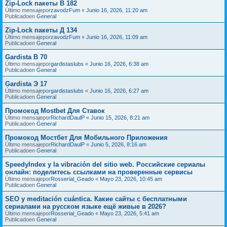
Zip-Lock пакеты В 182
Último mensajepor
zavodzFum
«
Junio 16, 2026, 11:20 am
Publicadoen
General
Zip-Lock пакеты Д 134
Último mensajepor
zavodzFum
«
Junio 16, 2026, 11:09 am
Publicadoen
General
Gardista В 70
Último mensajepor
gardistaslubs
«
Junio 16, 2026, 6:38 am
Publicadoen
General
Gardista Э 17
Último mensajepor
gardistaslubs
«
Junio 16, 2026, 6:27 am
Publicadoen
General
Промокод Mostbet Для Ставок
Último mensajepor
RichardDaulP
«
Junio 15, 2026, 8:21 am
Publicadoen
General
Промокод Мостбет Для Мобильного Приложения
Último mensajepor
RichardDaulP
«
Junio 5, 2026, 8:16 am
Publicadoen
General
SpeedyIndex y la vibración del sitio web. Российские сериалы
онлайн: поделитесь ссылками на проверенные сервисы
Último mensajepor
Rosserial_Geado
«
Mayo 23, 2026, 10:45 am
Publicadoen
General
SEO y meditación cuántica. Какие сайты с бесплатными
сериалами на русском языке ещё живые в 2026?
Último mensajepor
Rosserial_Geado
«
Mayo 23, 2026, 5:41 am
Publicadoen
General