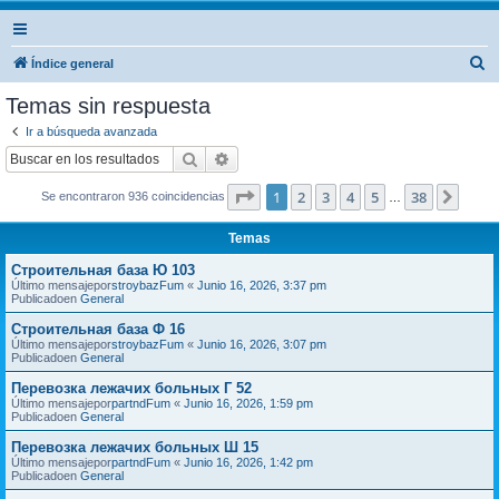
B
Índice general
u
Temas sin respuesta
s
Ir a búsqueda avanzada
c
Buscar
Búsqueda avanzada
a
Página
1
de
38
1
2
3
4
5
38
Sigui
Se encontraron 936 coincidencias
r
…
Temas
Строительная база Ю 103
Último mensajepor
stroybazFum
«
Junio 16, 2026, 3:37 pm
Publicadoen
General
Строительная база Ф 16
Último mensajepor
stroybazFum
«
Junio 16, 2026, 3:07 pm
Publicadoen
General
Перевозка лежачих больных Г 52
Último mensajepor
partndFum
«
Junio 16, 2026, 1:59 pm
Publicadoen
General
Перевозка лежачих больных Ш 15
Último mensajepor
partndFum
«
Junio 16, 2026, 1:42 pm
Publicadoen
General