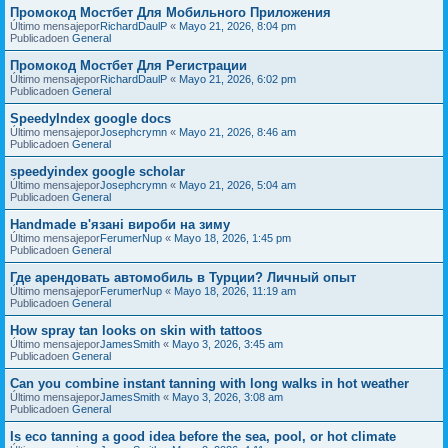
Промокод Мостбет Для Мобильного Приложения
Último mensajepor
RichardDaulP
«
Mayo 21, 2026, 8:04 pm
Publicadoen
General
Промокод Мостбет Для Регистрации
Último mensajepor
RichardDaulP
«
Mayo 21, 2026, 6:02 pm
Publicadoen
General
SpeedyIndex google docs
Último mensajepor
Josephcrymn
«
Mayo 21, 2026, 8:46 am
Publicadoen
General
speedyindex google scholar
Último mensajepor
Josephcrymn
«
Mayo 21, 2026, 5:04 am
Publicadoen
General
Handmade в'язані вироби на зиму
Último mensajepor
FerumerNup
«
Mayo 18, 2026, 1:45 pm
Publicadoen
General
Где арендовать автомобиль в Турции? Личный опыт
Último mensajepor
FerumerNup
«
Mayo 18, 2026, 11:19 am
Publicadoen
General
How spray tan looks on skin with tattoos
Último mensajepor
JamesSmith
«
Mayo 3, 2026, 3:45 am
Publicadoen
General
Can you combine instant tanning with long walks in hot weather
Último mensajepor
JamesSmith
«
Mayo 3, 2026, 3:08 am
Publicadoen
General
Is eco tanning a good idea before the sea, pool, or hot climate