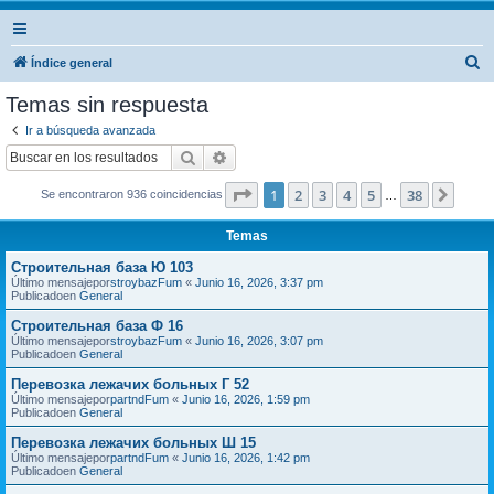
B
Índice general
u
Temas sin respuesta
s
Ir a búsqueda avanzada
c
Buscar
Búsqueda avanzada
a
Página
1
de
38
1
2
3
4
5
38
Sigui
Se encontraron 936 coincidencias
r
…
Temas
Строительная база Ю 103
Último mensajepor
stroybazFum
«
Junio 16, 2026, 3:37 pm
Publicadoen
General
Строительная база Ф 16
Último mensajepor
stroybazFum
«
Junio 16, 2026, 3:07 pm
Publicadoen
General
Перевозка лежачих больных Г 52
Último mensajepor
partndFum
«
Junio 16, 2026, 1:59 pm
Publicadoen
General
Перевозка лежачих больных Ш 15
Último mensajepor
partndFum
«
Junio 16, 2026, 1:42 pm
Publicadoen
General