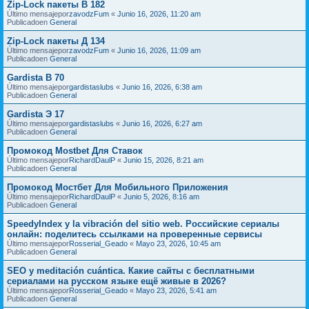
Zip-Lock пакеты В 182
Último mensajepor
zavodzFum
«
Junio 16, 2026, 11:20 am
Publicadoen
General
Zip-Lock пакеты Д 134
Último mensajepor
zavodzFum
«
Junio 16, 2026, 11:09 am
Publicadoen
General
Gardista В 70
Último mensajepor
gardistaslubs
«
Junio 16, 2026, 6:38 am
Publicadoen
General
Gardista Э 17
Último mensajepor
gardistaslubs
«
Junio 16, 2026, 6:27 am
Publicadoen
General
Промокод Mostbet Для Ставок
Último mensajepor
RichardDaulP
«
Junio 15, 2026, 8:21 am
Publicadoen
General
Промокод Мостбет Для Мобильного Приложения
Último mensajepor
RichardDaulP
«
Junio 5, 2026, 8:16 am
Publicadoen
General
SpeedyIndex y la vibración del sitio web. Российские сериалы
онлайн: поделитесь ссылками на проверенные сервисы
Último mensajepor
Rosserial_Geado
«
Mayo 23, 2026, 10:45 am
Publicadoen
General
SEO y meditación cuántica. Какие сайты с бесплатными
сериалами на русском языке ещё живые в 2026?
Último mensajepor
Rosserial_Geado
«
Mayo 23, 2026, 5:41 am
Publicadoen
General