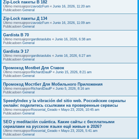
Zip-Lock пакеты В 182
Último mensajepor
zavodzFum
«
Junio 16, 2026, 11:20 am
Publicadoen
General
Zip-Lock пакеты Д 134
Último mensajepor
zavodzFum
«
Junio 16, 2026, 11:09 am
Publicadoen
General
Gardista В 70
Último mensajepor
gardistaslubs
«
Junio 16, 2026, 6:38 am
Publicadoen
General
Gardista Э 17
Último mensajepor
gardistaslubs
«
Junio 16, 2026, 6:27 am
Publicadoen
General
Промокод Mostbet Для Ставок
Último mensajepor
RichardDaulP
«
Junio 15, 2026, 8:21 am
Publicadoen
General
Промокод Мостбет Для Мобильного Приложения
Último mensajepor
RichardDaulP
«
Junio 5, 2026, 8:16 am
Publicadoen
General
SpeedyIndex y la vibración del sitio web. Российские сериалы
онлайн: поделитесь ссылками на проверенные сервисы
Último mensajepor
Rosserial_Geado
«
Mayo 23, 2026, 10:45 am
Publicadoen
General
SEO y meditación cuántica. Какие сайты с бесплатными
сериалами на русском языке ещё живые в 2026?
Último mensajepor
Rosserial_Geado
«
Mayo 23, 2026, 5:41 am
Publicadoen
General