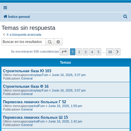
B
Índice general
u
Temas sin respuesta
s
Ir a búsqueda avanzada
c
Buscar
Búsqueda avanzada
a
Página
1
de
38
1
2
3
4
5
38
Sigui
Se encontraron 936 coincidencias
r
…
Temas
Строительная база Ю 103
Último mensajepor
stroybazFum
«
Junio 16, 2026, 3:37 pm
Publicadoen
General
Строительная база Ф 16
Último mensajepor
stroybazFum
«
Junio 16, 2026, 3:07 pm
Publicadoen
General
Перевозка лежачих больных Г 52
Último mensajepor
partndFum
«
Junio 16, 2026, 1:59 pm
Publicadoen
General
Перевозка лежачих больных Ш 15
Último mensajepor
partndFum
«
Junio 16, 2026, 1:42 pm
Publicadoen
General