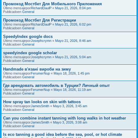
Промокод Мостбет Для Мобильного Приложения
Último mensajepor
RichardDaulP
«
Mayo 21, 2026, 8:04 pm
Publicadoen
General
Промокод Мостбет Для Регистрации
Último mensajepor
RichardDaulP
«
Mayo 21, 2026, 6:02 pm
Publicadoen
General
SpeedyIndex google docs
Último mensajepor
Josephcrymn
«
Mayo 21, 2026, 8:46 am
Publicadoen
General
speedyindex google scholar
Último mensajepor
Josephcrymn
«
Mayo 21, 2026, 5:04 am
Publicadoen
General
Handmade в'язані вироби на зиму
Último mensajepor
FerumerNup
«
Mayo 18, 2026, 1:45 pm
Publicadoen
General
Где арендовать автомобиль в Турции? Личный опыт
Último mensajepor
FerumerNup
«
Mayo 18, 2026, 11:19 am
Publicadoen
General
How spray tan looks on skin with tattoos
Último mensajepor
JamesSmith
«
Mayo 3, 2026, 3:45 am
Publicadoen
General
Can you combine instant tanning with long walks in hot weather
Último mensajepor
JamesSmith
«
Mayo 3, 2026, 3:08 am
Publicadoen
General
Is eco tanning a good idea before the sea, pool, or hot climate