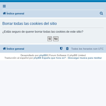
B
Índice general
u
Borrar todas las cookies del sitio
s
c
¿Estás seguro de querer borrar todas las cookies de este sitio?
a
r
Índice general
Todos los horarios son
UTC
Desarrollado por
phpBB
® Forum Software © phpBB Limited
Traducción al español por
phpBB España
que hora es?
-
Descargar musica para meditar