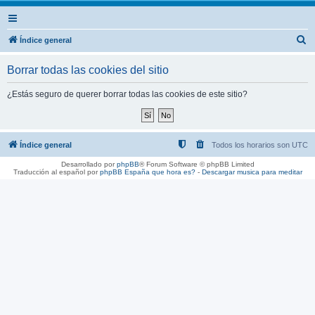
B
Índice general
u
Borrar todas las cookies del sitio
s
c
¿Estás seguro de querer borrar todas las cookies de este sitio?
a
r
Índice general
Todos los horarios son
UTC
Desarrollado por
phpBB
® Forum Software © phpBB Limited
Traducción al español por
phpBB España
que hora es?
-
Descargar musica para meditar