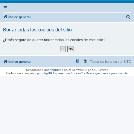
B
Índice general
u
Borrar todas las cookies del sitio
s
c
¿Estás seguro de querer borrar todas las cookies de este sitio?
a
r
Índice general
Todos los horarios son
UTC
Desarrollado por
phpBB
® Forum Software © phpBB Limited
Traducción al español por
phpBB España
que hora es?
-
Descargar musica para meditar