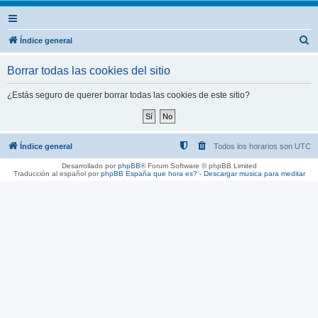
B
Índice general
u
Borrar todas las cookies del sitio
s
c
¿Estás seguro de querer borrar todas las cookies de este sitio?
a
r
Índice general
Todos los horarios son
UTC
Desarrollado por
phpBB
® Forum Software © phpBB Limited
Traducción al español por
phpBB España
que hora es?
-
Descargar musica para meditar