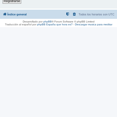
Registrarse
Índice general
Todos los horarios son
UTC
Desarrollado por
phpBB
® Forum Software © phpBB Limited
Traducción al español por
phpBB España
que hora es?
-
Descargar musica para meditar