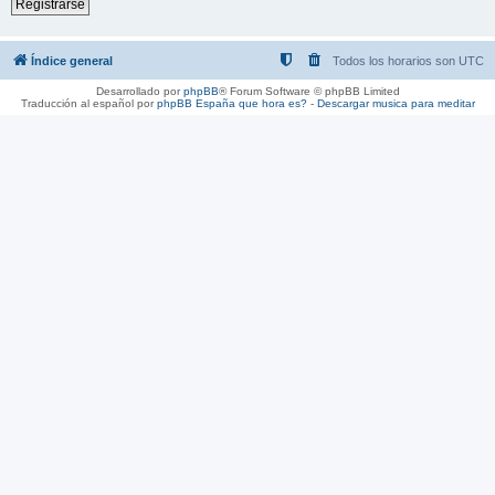
Registrarse
Índice general
Todos los horarios son
UTC
Desarrollado por
phpBB
® Forum Software © phpBB Limited
Traducción al español por
phpBB España
que hora es?
-
Descargar musica para meditar