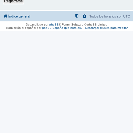
Registrarse
Índice general
Todos los horarios son
UTC
Desarrollado por
phpBB
® Forum Software © phpBB Limited
Traducción al español por
phpBB España
que hora es?
-
Descargar musica para meditar