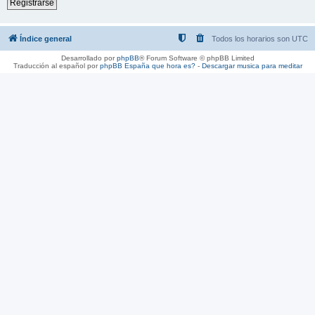
Registrarse
Índice general
Todos los horarios son
UTC
Desarrollado por
phpBB
® Forum Software © phpBB Limited
Traducción al español por
phpBB España
que hora es?
-
Descargar musica para meditar