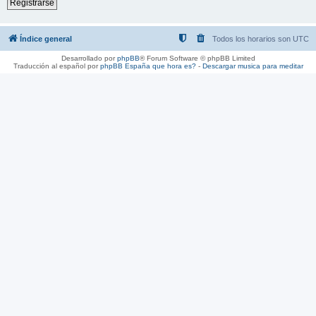
Registrarse
Índice general
Todos los horarios son
UTC
Desarrollado por
phpBB
® Forum Software © phpBB Limited
Traducción al español por
phpBB España
que hora es?
-
Descargar musica para meditar