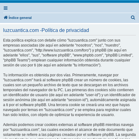
B
Índice general
u
luzcuantica.com -Política de privacidad
s
c
Esta política explica con detalle cómo "luzcuantica.com" junto con sus
empresas asociadas (de aquí en adelante "nosotros", "nos", "nuestro",
a
"luzcuantica.com", "http://www.luzcuantica.com/foro") y phpBB (de aquí en
r
adelante "ellos", "sus", "software phpBB", "www.phpbb.com", "phpBB Limited",
"phpBB Teams") emplean cualquier información obtenida durante cualquier
sesión de uso por ti (de aquí en adelante "tu información").
Tu información es obtenida por dos vías. Primeramente, navegar por
"luzcuantica.com" hará al software phpBB crear un número de cookies, las
cuales son un pequeño archivo de texto que se descargan en los archivos
temporales del navegador de tu PC. Las primeras dos cookies sólo contienen
un identificador de usuario (de aquí en adelante "user-id") y un identificador de
sesión anónima (de aquí en adelante "session-id"), automáticamente asignada
a ti por el software phpBB. Una tercera cookie se creará una vez que hayas
navegado por temas en "luzcuantica.com" y se emplea para registrar cuales
han sido leídos, con objeto de optimizar tu experiencia de usuario.
Además podemos crear cookies externas al software phpBB mientras navega
por "luzcuantica.com", las cuales exceden el alcance de este documento que
solamente se refiere a las páginas creadas por el software phpBB. La segunda