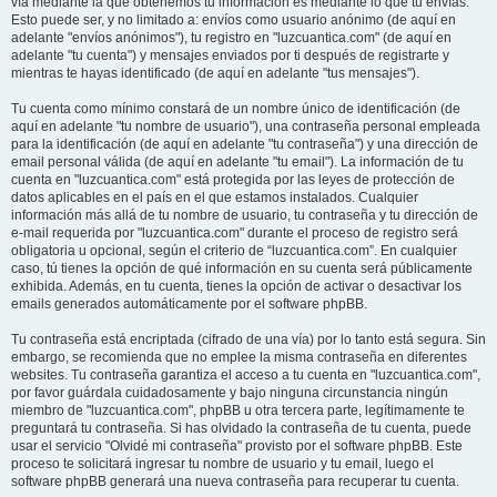
vía mediante la que obtenemos tu información es mediante lo que tú envías.
Esto puede ser, y no limitado a: envíos como usuario anónimo (de aquí en
adelante "envíos anónimos"), tu registro en "luzcuantica.com" (de aquí en
adelante "tu cuenta") y mensajes enviados por ti después de registrarte y
mientras te hayas identificado (de aquí en adelante "tus mensajes").
Tu cuenta como mínimo constará de un nombre único de identificación (de
aquí en adelante "tu nombre de usuario"), una contraseña personal empleada
para la identificación (de aquí en adelante "tu contraseña") y una dirección de
email personal válida (de aquí en adelante "tu email"). La información de tu
cuenta en "luzcuantica.com" está protegida por las leyes de protección de
datos aplicables en el país en el que estamos instalados. Cualquier
información más allá de tu nombre de usuario, tu contraseña y tu dirección de
e-mail requerida por "luzcuantica.com" durante el proceso de registro será
obligatoria u opcional, según el criterio de “luzcuantica.com”. En cualquier
caso, tú tienes la opción de qué información en su cuenta será públicamente
exhibida. Además, en tu cuenta, tienes la opción de activar o desactivar los
emails generados automáticamente por el software phpBB.
Tu contraseña está encriptada (cifrado de una vía) por lo tanto está segura. Sin
embargo, se recomienda que no emplee la misma contraseña en diferentes
websites. Tu contraseña garantiza el acceso a tu cuenta en "luzcuantica.com",
por favor guárdala cuidadosamente y bajo ninguna circunstancia ningún
miembro de "luzcuantica.com", phpBB u otra tercera parte, legítimamente te
preguntará tu contraseña. Si has olvidado la contraseña de tu cuenta, puede
usar el servicio "Olvidé mi contraseña" provisto por el software phpBB. Este
proceso te solicitará ingresar tu nombre de usuario y tu email, luego el
software phpBB generará una nueva contraseña para recuperar tu cuenta.