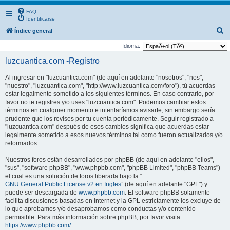
FAQ
Identificarse
B
Índice general
u
Idioma:
s
luzcuantica.com -Registro
c
Al ingresar en "luzcuantica.com" (de aquí en adelante "nosotros", "nos",
a
"nuestro", "luzcuantica.com", "http://www.luzcuantica.com/foro"), tú acuerdas
r
estar legalmente sometido a los siguientes términos. En caso contrario, por
favor no te registres y/o uses "luzcuantica.com". Podemos cambiar estos
términos en cualquier momento e intentaríamos avisarte, sin embargo sería
prudente que los revises por tu cuenta periódicamente. Seguir registrado a
"luzcuantica.com" después de esos cambios significa que acuerdas estar
legalmente sometido a esos nuevos términos tal como fueron actualizados y/o
reformados.
Nuestros foros están desarrollados por phpBB (de aquí en adelante "ellos",
"sus", "software phpBB", "www.phpbb.com", "phpBB Limited", "phpBB Teams")
el cual es una solución de foros liberada bajo la “
GNU General Public License v2 en Ingles
” (de aquí en adelante "GPL") y
puede ser descargada de
www.phpbb.com
. El software phpBB solamente
facilita discusiones basadas en Internet y la GPL estrictamente los excluye de
lo que aprobamos y/o desaprobamos como conductas y/o contenido
permisible. Para más información sobre phpBB, por favor visita:
https://www.phpbb.com/
.