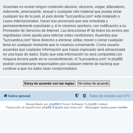
Acuerdas no enviar ningun contenido abusivo, obsceno, vulgar, difamatorio,
indecente, amenazante, sexual o cualquier otro material que pueda violar
cualquier ley de tu país, el país donde "luzcuantica.com" está instalado o
Leyes Internacionales. Hacer eso provocará que sea inmediata y
permanentemente expulsado y, si lo creemos oportuno, con notificación a su
Proveedor de Servicios de Internet. Las direcciones IP de todos los envíos son
registradas como ayuda para reforzar estas condiciones. Acuerdas que
"luzcuantica.com" tiene derecho a eliminar, editar, mover o cerrar cualquier
tema en cualquier momento que lo creamos conveniente. Como usuario
acuerdas que cualquier información que hayas ingresado será almacenada
en una base de datos. Dado que esta información no será compartida con
ninguna tercera parte sin tu consentimiento, ni "luzcuantica.com" ni phpBB
podrán considerarse responsables por cualquier intento de hacking que
conlleve a que los datos sean comprometidos.
Índice general
Todos los horarios son
UTC
Desarrollado por
phpBB
® Forum Software © phpBB Limited
Traducción al español por
phpBB España
que hora es?
-
Descargar musica para meditar