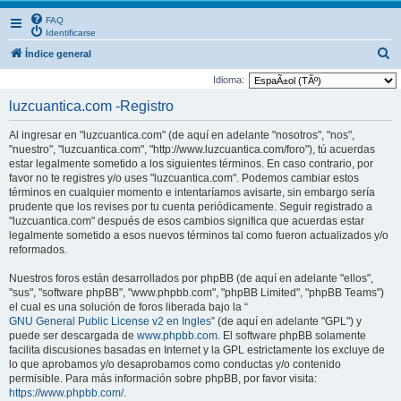
FAQ
Identificarse
B
Índice general
u
Idioma:
s
luzcuantica.com -Registro
c
Al ingresar en "luzcuantica.com" (de aquí en adelante "nosotros", "nos",
a
"nuestro", "luzcuantica.com", "http://www.luzcuantica.com/foro"), tú acuerdas
r
estar legalmente sometido a los siguientes términos. En caso contrario, por
favor no te registres y/o uses "luzcuantica.com". Podemos cambiar estos
términos en cualquier momento e intentaríamos avisarte, sin embargo sería
prudente que los revises por tu cuenta periódicamente. Seguir registrado a
"luzcuantica.com" después de esos cambios significa que acuerdas estar
legalmente sometido a esos nuevos términos tal como fueron actualizados y/o
reformados.
Nuestros foros están desarrollados por phpBB (de aquí en adelante "ellos",
"sus", "software phpBB", "www.phpbb.com", "phpBB Limited", "phpBB Teams")
el cual es una solución de foros liberada bajo la “
GNU General Public License v2 en Ingles
” (de aquí en adelante "GPL") y
puede ser descargada de
www.phpbb.com
. El software phpBB solamente
facilita discusiones basadas en Internet y la GPL estrictamente los excluye de
lo que aprobamos y/o desaprobamos como conductas y/o contenido
permisible. Para más información sobre phpBB, por favor visita:
https://www.phpbb.com/
.