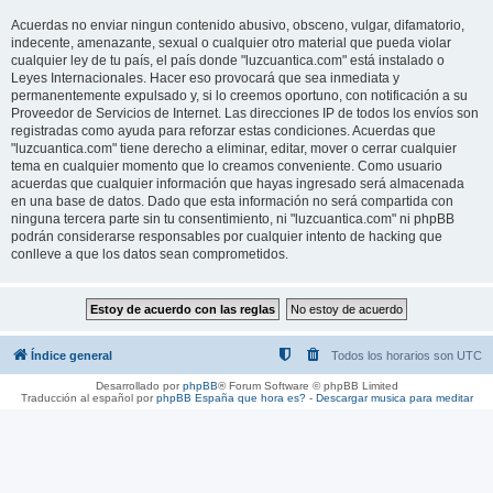
Acuerdas no enviar ningun contenido abusivo, obsceno, vulgar, difamatorio,
indecente, amenazante, sexual o cualquier otro material que pueda violar
cualquier ley de tu país, el país donde "luzcuantica.com" está instalado o
Leyes Internacionales. Hacer eso provocará que sea inmediata y
permanentemente expulsado y, si lo creemos oportuno, con notificación a su
Proveedor de Servicios de Internet. Las direcciones IP de todos los envíos son
registradas como ayuda para reforzar estas condiciones. Acuerdas que
"luzcuantica.com" tiene derecho a eliminar, editar, mover o cerrar cualquier
tema en cualquier momento que lo creamos conveniente. Como usuario
acuerdas que cualquier información que hayas ingresado será almacenada
en una base de datos. Dado que esta información no será compartida con
ninguna tercera parte sin tu consentimiento, ni "luzcuantica.com" ni phpBB
podrán considerarse responsables por cualquier intento de hacking que
conlleve a que los datos sean comprometidos.
Índice general
Todos los horarios son
UTC
Desarrollado por
phpBB
® Forum Software © phpBB Limited
Traducción al español por
phpBB España
que hora es?
-
Descargar musica para meditar