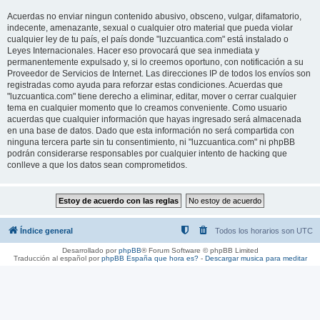
Acuerdas no enviar ningun contenido abusivo, obsceno, vulgar, difamatorio,
indecente, amenazante, sexual o cualquier otro material que pueda violar
cualquier ley de tu país, el país donde "luzcuantica.com" está instalado o
Leyes Internacionales. Hacer eso provocará que sea inmediata y
permanentemente expulsado y, si lo creemos oportuno, con notificación a su
Proveedor de Servicios de Internet. Las direcciones IP de todos los envíos son
registradas como ayuda para reforzar estas condiciones. Acuerdas que
"luzcuantica.com" tiene derecho a eliminar, editar, mover o cerrar cualquier
tema en cualquier momento que lo creamos conveniente. Como usuario
acuerdas que cualquier información que hayas ingresado será almacenada
en una base de datos. Dado que esta información no será compartida con
ninguna tercera parte sin tu consentimiento, ni "luzcuantica.com" ni phpBB
podrán considerarse responsables por cualquier intento de hacking que
conlleve a que los datos sean comprometidos.
Índice general
Todos los horarios son
UTC
Desarrollado por
phpBB
® Forum Software © phpBB Limited
Traducción al español por
phpBB España
que hora es?
-
Descargar musica para meditar