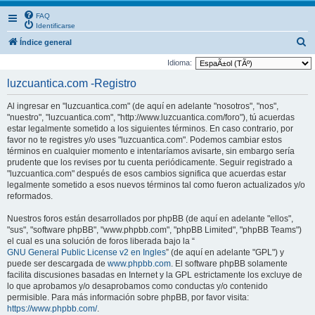
FAQ
Identificarse
B
Índice general
u
Idioma:
s
luzcuantica.com -Registro
c
Al ingresar en "luzcuantica.com" (de aquí en adelante "nosotros", "nos",
a
"nuestro", "luzcuantica.com", "http://www.luzcuantica.com/foro"), tú acuerdas
r
estar legalmente sometido a los siguientes términos. En caso contrario, por
favor no te registres y/o uses "luzcuantica.com". Podemos cambiar estos
términos en cualquier momento e intentaríamos avisarte, sin embargo sería
prudente que los revises por tu cuenta periódicamente. Seguir registrado a
"luzcuantica.com" después de esos cambios significa que acuerdas estar
legalmente sometido a esos nuevos términos tal como fueron actualizados y/o
reformados.
Nuestros foros están desarrollados por phpBB (de aquí en adelante "ellos",
"sus", "software phpBB", "www.phpbb.com", "phpBB Limited", "phpBB Teams")
el cual es una solución de foros liberada bajo la “
GNU General Public License v2 en Ingles
” (de aquí en adelante "GPL") y
puede ser descargada de
www.phpbb.com
. El software phpBB solamente
facilita discusiones basadas en Internet y la GPL estrictamente los excluye de
lo que aprobamos y/o desaprobamos como conductas y/o contenido
permisible. Para más información sobre phpBB, por favor visita:
https://www.phpbb.com/
.