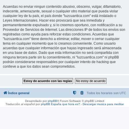
Acuerdas no enviar ningun contenido abusivo, obsceno, vulgar, difamatorio,
indecente, amenazante, sexual o cualquier otro material que pueda violar
cualquier ley de tu país, el país donde "luzcuantica.com" está instalado o
Leyes Internacionales. Hacer eso provocará que sea inmediata y
permanentemente expulsado y, si lo creemos oportuno, con notificación a su
Proveedor de Servicios de Internet. Las direcciones IP de todos los envíos son
registradas como ayuda para reforzar estas condiciones. Acuerdas que
"luzcuantica.com" tiene derecho a eliminar, editar, mover o cerrar cualquier
tema en cualquier momento que lo creamos conveniente. Como usuario
acuerdas que cualquier información que hayas ingresado será almacenada
en una base de datos. Dado que esta información no será compartida con
ninguna tercera parte sin tu consentimiento, ni "luzcuantica.com" ni phpBB
podrán considerarse responsables por cualquier intento de hacking que
conlleve a que los datos sean comprometidos.
Índice general
Todos los horarios son
UTC
Desarrollado por
phpBB
® Forum Software © phpBB Limited
Traducción al español por
phpBB España
que hora es?
-
Descargar musica para meditar