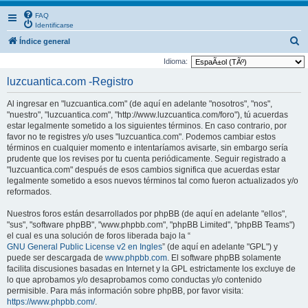
FAQ
Identificarse
B
Índice general
u
Idioma:
s
luzcuantica.com -Registro
c
Al ingresar en "luzcuantica.com" (de aquí en adelante "nosotros", "nos",
a
"nuestro", "luzcuantica.com", "http://www.luzcuantica.com/foro"), tú acuerdas
r
estar legalmente sometido a los siguientes términos. En caso contrario, por
favor no te registres y/o uses "luzcuantica.com". Podemos cambiar estos
términos en cualquier momento e intentaríamos avisarte, sin embargo sería
prudente que los revises por tu cuenta periódicamente. Seguir registrado a
"luzcuantica.com" después de esos cambios significa que acuerdas estar
legalmente sometido a esos nuevos términos tal como fueron actualizados y/o
reformados.
Nuestros foros están desarrollados por phpBB (de aquí en adelante "ellos",
"sus", "software phpBB", "www.phpbb.com", "phpBB Limited", "phpBB Teams")
el cual es una solución de foros liberada bajo la “
GNU General Public License v2 en Ingles
” (de aquí en adelante "GPL") y
puede ser descargada de
www.phpbb.com
. El software phpBB solamente
facilita discusiones basadas en Internet y la GPL estrictamente los excluye de
lo que aprobamos y/o desaprobamos como conductas y/o contenido
permisible. Para más información sobre phpBB, por favor visita:
https://www.phpbb.com/
.