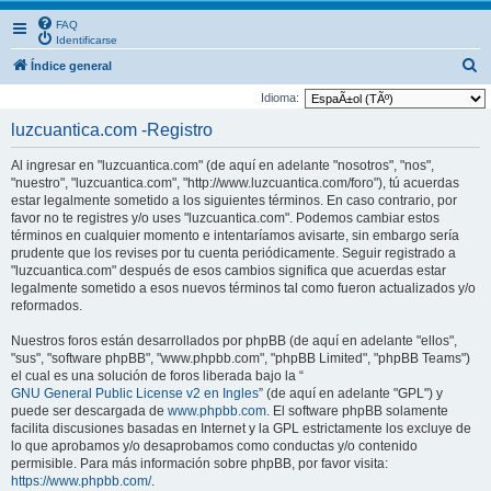
FAQ
Identificarse
B
Índice general
u
Idioma:
s
luzcuantica.com -Registro
c
Al ingresar en "luzcuantica.com" (de aquí en adelante "nosotros", "nos",
a
"nuestro", "luzcuantica.com", "http://www.luzcuantica.com/foro"), tú acuerdas
r
estar legalmente sometido a los siguientes términos. En caso contrario, por
favor no te registres y/o uses "luzcuantica.com". Podemos cambiar estos
términos en cualquier momento e intentaríamos avisarte, sin embargo sería
prudente que los revises por tu cuenta periódicamente. Seguir registrado a
"luzcuantica.com" después de esos cambios significa que acuerdas estar
legalmente sometido a esos nuevos términos tal como fueron actualizados y/o
reformados.
Nuestros foros están desarrollados por phpBB (de aquí en adelante "ellos",
"sus", "software phpBB", "www.phpbb.com", "phpBB Limited", "phpBB Teams")
el cual es una solución de foros liberada bajo la “
GNU General Public License v2 en Ingles
” (de aquí en adelante "GPL") y
puede ser descargada de
www.phpbb.com
. El software phpBB solamente
facilita discusiones basadas en Internet y la GPL estrictamente los excluye de
lo que aprobamos y/o desaprobamos como conductas y/o contenido
permisible. Para más información sobre phpBB, por favor visita:
https://www.phpbb.com/
.