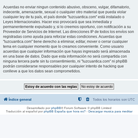
Acuerdas no enviar ningun contenido abusivo, obsceno, vulgar, difamatorio,
indecente, amenazante, sexual o cualquier otro material que pueda violar
cualquier ley de tu país, el país donde "luzcuantica.com" está instalado o
Leyes Internacionales. Hacer eso provocará que sea inmediata y
permanentemente expulsado y, si lo creemos oportuno, con notificación a su
Proveedor de Servicios de Internet. Las direcciones IP de todos los envíos son
registradas como ayuda para reforzar estas condiciones. Acuerdas que
"luzcuantica.com" tiene derecho a eliminar, editar, mover o cerrar cualquier
tema en cualquier momento que lo creamos conveniente. Como usuario
acuerdas que cualquier información que hayas ingresado será almacenada
en una base de datos. Dado que esta información no será compartida con
ninguna tercera parte sin tu consentimiento, ni "luzcuantica.com" ni phpBB
podrán considerarse responsables por cualquier intento de hacking que
conlleve a que los datos sean comprometidos.
Índice general
Todos los horarios son
UTC
Desarrollado por
phpBB
® Forum Software © phpBB Limited
Traducción al español por
phpBB España
que hora es?
-
Descargar musica para meditar