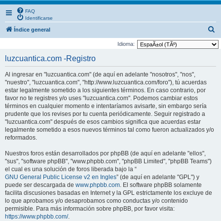
FAQ
Identificarse
B
Índice general
u
Idioma:
s
luzcuantica.com -Registro
c
Al ingresar en "luzcuantica.com" (de aquí en adelante "nosotros", "nos",
a
"nuestro", "luzcuantica.com", "http://www.luzcuantica.com/foro"), tú acuerdas
r
estar legalmente sometido a los siguientes términos. En caso contrario, por
favor no te registres y/o uses "luzcuantica.com". Podemos cambiar estos
términos en cualquier momento e intentaríamos avisarte, sin embargo sería
prudente que los revises por tu cuenta periódicamente. Seguir registrado a
"luzcuantica.com" después de esos cambios significa que acuerdas estar
legalmente sometido a esos nuevos términos tal como fueron actualizados y/o
reformados.
Nuestros foros están desarrollados por phpBB (de aquí en adelante "ellos",
"sus", "software phpBB", "www.phpbb.com", "phpBB Limited", "phpBB Teams")
el cual es una solución de foros liberada bajo la “
GNU General Public License v2 en Ingles
” (de aquí en adelante "GPL") y
puede ser descargada de
www.phpbb.com
. El software phpBB solamente
facilita discusiones basadas en Internet y la GPL estrictamente los excluye de
lo que aprobamos y/o desaprobamos como conductas y/o contenido
permisible. Para más información sobre phpBB, por favor visita:
https://www.phpbb.com/
.