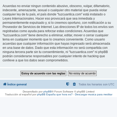
Acuerdas no enviar ningun contenido abusivo, obsceno, vulgar, difamatorio,
indecente, amenazante, sexual o cualquier otro material que pueda violar
cualquier ley de tu país, el país donde "luzcuantica.com" está instalado o
Leyes Internacionales. Hacer eso provocará que sea inmediata y
permanentemente expulsado y, si lo creemos oportuno, con notificación a su
Proveedor de Servicios de Internet. Las direcciones IP de todos los envíos son
registradas como ayuda para reforzar estas condiciones. Acuerdas que
"luzcuantica.com" tiene derecho a eliminar, editar, mover o cerrar cualquier
tema en cualquier momento que lo creamos conveniente. Como usuario
acuerdas que cualquier información que hayas ingresado será almacenada
en una base de datos. Dado que esta información no será compartida con
ninguna tercera parte sin tu consentimiento, ni "luzcuantica.com" ni phpBB
podrán considerarse responsables por cualquier intento de hacking que
conlleve a que los datos sean comprometidos.
Índice general
Todos los horarios son
UTC
Desarrollado por
phpBB
® Forum Software © phpBB Limited
Traducción al español por
phpBB España
que hora es?
-
Descargar musica para meditar