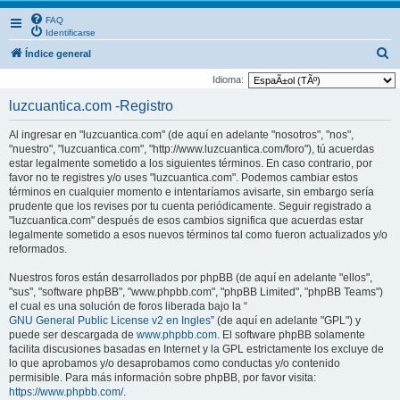
FAQ
Identificarse
B
Índice general
u
Idioma:
s
luzcuantica.com -Registro
c
Al ingresar en "luzcuantica.com" (de aquí en adelante "nosotros", "nos",
a
"nuestro", "luzcuantica.com", "http://www.luzcuantica.com/foro"), tú acuerdas
r
estar legalmente sometido a los siguientes términos. En caso contrario, por
favor no te registres y/o uses "luzcuantica.com". Podemos cambiar estos
términos en cualquier momento e intentaríamos avisarte, sin embargo sería
prudente que los revises por tu cuenta periódicamente. Seguir registrado a
"luzcuantica.com" después de esos cambios significa que acuerdas estar
legalmente sometido a esos nuevos términos tal como fueron actualizados y/o
reformados.
Nuestros foros están desarrollados por phpBB (de aquí en adelante "ellos",
"sus", "software phpBB", "www.phpbb.com", "phpBB Limited", "phpBB Teams")
el cual es una solución de foros liberada bajo la “
GNU General Public License v2 en Ingles
” (de aquí en adelante "GPL") y
puede ser descargada de
www.phpbb.com
. El software phpBB solamente
facilita discusiones basadas en Internet y la GPL estrictamente los excluye de
lo que aprobamos y/o desaprobamos como conductas y/o contenido
permisible. Para más información sobre phpBB, por favor visita:
https://www.phpbb.com/
.