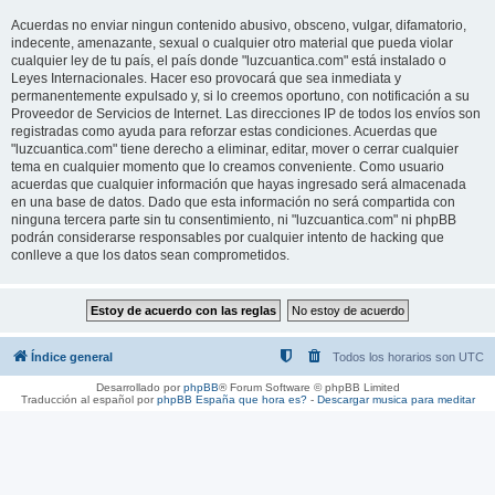
Acuerdas no enviar ningun contenido abusivo, obsceno, vulgar, difamatorio,
indecente, amenazante, sexual o cualquier otro material que pueda violar
cualquier ley de tu país, el país donde "luzcuantica.com" está instalado o
Leyes Internacionales. Hacer eso provocará que sea inmediata y
permanentemente expulsado y, si lo creemos oportuno, con notificación a su
Proveedor de Servicios de Internet. Las direcciones IP de todos los envíos son
registradas como ayuda para reforzar estas condiciones. Acuerdas que
"luzcuantica.com" tiene derecho a eliminar, editar, mover o cerrar cualquier
tema en cualquier momento que lo creamos conveniente. Como usuario
acuerdas que cualquier información que hayas ingresado será almacenada
en una base de datos. Dado que esta información no será compartida con
ninguna tercera parte sin tu consentimiento, ni "luzcuantica.com" ni phpBB
podrán considerarse responsables por cualquier intento de hacking que
conlleve a que los datos sean comprometidos.
Índice general
Todos los horarios son
UTC
Desarrollado por
phpBB
® Forum Software © phpBB Limited
Traducción al español por
phpBB España
que hora es?
-
Descargar musica para meditar