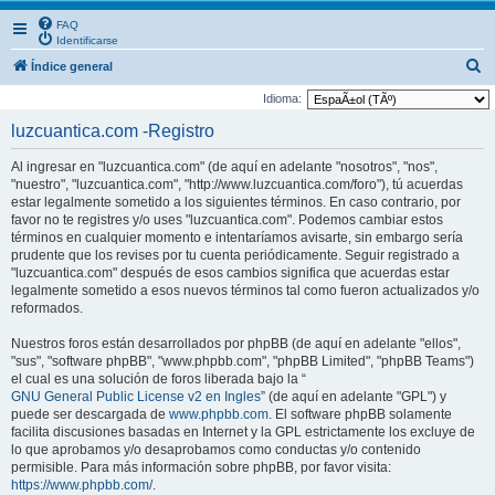
FAQ
Identificarse
B
Índice general
u
Idioma:
s
luzcuantica.com -Registro
c
Al ingresar en "luzcuantica.com" (de aquí en adelante "nosotros", "nos",
a
"nuestro", "luzcuantica.com", "http://www.luzcuantica.com/foro"), tú acuerdas
r
estar legalmente sometido a los siguientes términos. En caso contrario, por
favor no te registres y/o uses "luzcuantica.com". Podemos cambiar estos
términos en cualquier momento e intentaríamos avisarte, sin embargo sería
prudente que los revises por tu cuenta periódicamente. Seguir registrado a
"luzcuantica.com" después de esos cambios significa que acuerdas estar
legalmente sometido a esos nuevos términos tal como fueron actualizados y/o
reformados.
Nuestros foros están desarrollados por phpBB (de aquí en adelante "ellos",
"sus", "software phpBB", "www.phpbb.com", "phpBB Limited", "phpBB Teams")
el cual es una solución de foros liberada bajo la “
GNU General Public License v2 en Ingles
” (de aquí en adelante "GPL") y
puede ser descargada de
www.phpbb.com
. El software phpBB solamente
facilita discusiones basadas en Internet y la GPL estrictamente los excluye de
lo que aprobamos y/o desaprobamos como conductas y/o contenido
permisible. Para más información sobre phpBB, por favor visita:
https://www.phpbb.com/
.