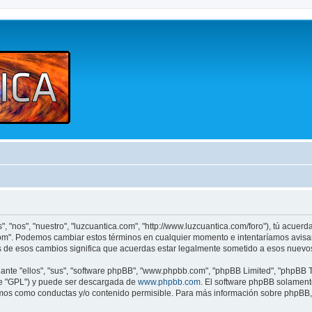
", "nos", "nuestro", "luzcuantica.com", "http://www.luzcuantica.com/foro"), tú acuer
a.com". Podemos cambiar estos términos en cualquier momento e intentaríamos avisar
s de esos cambios significa que acuerdas estar legalmente sometido a esos nuevos
nte "ellos", "sus", "software phpBB", "www.phpbb.com", "phpBB Limited", "phpBB Te
te "GPL") y puede ser descargada de
www.phpbb.com
. El software phpBB solamente
os como conductas y/o contenido permisible. Para más información sobre phpBB, p