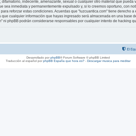
difamatorio, indecente, amenazante, sexual o cualquier otro material que pueda vio
ue sea inmediata y permanentemente expulsado y, si lo creemos oportuno, con notif
para reforzar estas condiciones. Acuerdas que "luzcuantica.com" tiene derecho a el
que cualquier información que hayas ingresado será almacenada en una base de 
com" ni phpBB podrán considerarse responsables por cualquier intento de hacking 
El Equ
Desarrollado por
phpBB
® Forum Software © phpBB Limited
Traducción al español por
phpBB España
que hora es?
-
Descargar musica para meditar