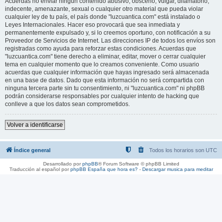
Acuerdas no enviar ningun contenido abusivo, obsceno, vulgar, difamatorio,
indecente, amenazante, sexual o cualquier otro material que pueda violar
cualquier ley de tu país, el país donde "luzcuantica.com" está instalado o
Leyes Internacionales. Hacer eso provocará que sea inmediata y
permanentemente expulsado y, si lo creemos oportuno, con notificación a su
Proveedor de Servicios de Internet. Las direcciones IP de todos los envíos son
registradas como ayuda para reforzar estas condiciones. Acuerdas que
"luzcuantica.com" tiene derecho a eliminar, editar, mover o cerrar cualquier
tema en cualquier momento que lo creamos conveniente. Como usuario
acuerdas que cualquier información que hayas ingresado será almacenada
en una base de datos. Dado que esta información no será compartida con
ninguna tercera parte sin tu consentimiento, ni "luzcuantica.com" ni phpBB
podrán considerarse responsables por cualquier intento de hacking que
conlleve a que los datos sean comprometidos.
Volver a identificarse
Índice general
Todos los horarios son
UTC
Desarrollado por
phpBB
® Forum Software © phpBB Limited
Traducción al español por
phpBB España
que hora es?
-
Descargar musica para meditar