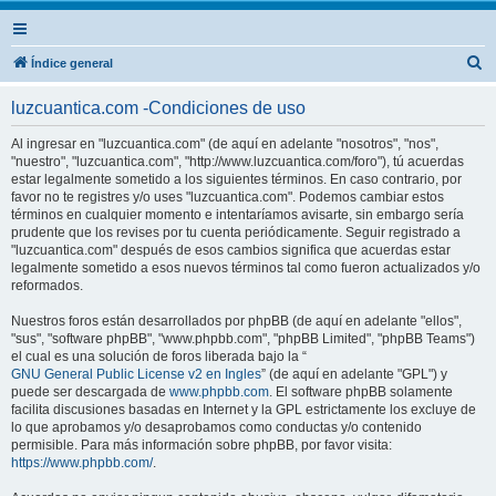
B
Índice general
u
luzcuantica.com -Condiciones de uso
s
c
Al ingresar en "luzcuantica.com" (de aquí en adelante "nosotros", "nos",
"nuestro", "luzcuantica.com", "http://www.luzcuantica.com/foro"), tú acuerdas
a
estar legalmente sometido a los siguientes términos. En caso contrario, por
r
favor no te registres y/o uses "luzcuantica.com". Podemos cambiar estos
términos en cualquier momento e intentaríamos avisarte, sin embargo sería
prudente que los revises por tu cuenta periódicamente. Seguir registrado a
"luzcuantica.com" después de esos cambios significa que acuerdas estar
legalmente sometido a esos nuevos términos tal como fueron actualizados y/o
reformados.
Nuestros foros están desarrollados por phpBB (de aquí en adelante "ellos",
"sus", "software phpBB", "www.phpbb.com", "phpBB Limited", "phpBB Teams")
el cual es una solución de foros liberada bajo la “
GNU General Public License v2 en Ingles
” (de aquí en adelante "GPL") y
puede ser descargada de
www.phpbb.com
. El software phpBB solamente
facilita discusiones basadas en Internet y la GPL estrictamente los excluye de
lo que aprobamos y/o desaprobamos como conductas y/o contenido
permisible. Para más información sobre phpBB, por favor visita:
https://www.phpbb.com/
.