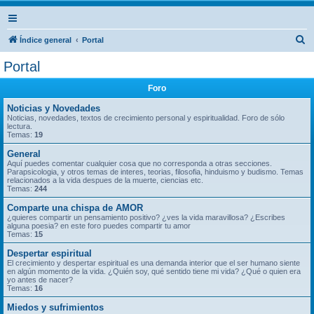
B
Índice general
Portal
u
Portal
s
Foro
c
a
Noticias y Novedades
Noticias, novedades, textos de crecimiento personal y espiritualidad. Foro de sólo
r
lectura.
Temas:
19
General
Aquí puedes comentar cualquier cosa que no corresponda a otras secciones.
Parapsicologia, y otros temas de interes, teorias, filosofia, hinduismo y budismo. Temas
relacionados a la vida despues de la muerte, ciencias etc.
Temas:
244
Comparte una chispa de AMOR
¿quieres compartir un pensamiento positivo? ¿ves la vida maravillosa? ¿Escribes
alguna poesia? en este foro puedes compartir tu amor
Temas:
15
Despertar espiritual
El crecimiento y despertar espiritual es una demanda interior que el ser humano siente
en algún momento de la vida. ¿Quién soy, qué sentido tiene mi vida? ¿Qué o quien era
yo antes de nacer?
Temas:
16
Miedos y sufrimientos