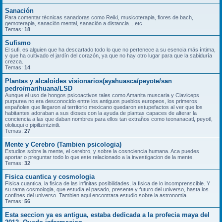
Sanación
Para comentar técnicas sanadoras como Reiki, musicoterapia, flores de bach,
gemoterapia, sanación mental, sanación a distancia... etc
Temas:
18
Sufismo
El sufi, es alguien que ha descartado todo lo que no pertenece a su esencia más íntima,
y que ha cultivado el jardín del corazón, ya que no hay otro lugar para que la sabiduría
crezca.
Temas:
14
Plantas y alcaloides visionarios(ayahuasca/peyote/san
pedro/marihuana/LSD
Aunque el uso de hongos psicoactivos tales como Amanita muscaria y Claviceps
purpurea no era desconocido entre los antiguos pueblos europeos, los primeros
españoles que llegaron al territorio mexicano quedaron estupefactos al ver que los
habitantes adoraban a sus dioses con la ayuda de plantas capaces de alterar la
conciencia a las que daban nombres para ellos tan extraños como teonanacatl, peyotl,
ololiuqui o pipiltzintzintli.
Temas:
27
Mente y Cerebro (Tambien psicologia)
Estudios sobre la mente, el cerebro, y sobre la cosnciencia humana. Aca puedes
aportar o preguntar todo lo que este relacionado a la investigacion de la mente.
Temas:
32
Fisica cuantica y cosmologia
Fisica cuantica, la fisica de las infinitas posibilidades, la fisica de lo incomprenscible. Y
su rama cosmologia, que estudia el pasado, presente y futuro del universo, hasta los
confines del universo. Tambien aqui encontrara estudio sobre la astronomia.
Temas:
56
Esta seccion ya es antigua, estaba dedicada a la profecia maya del