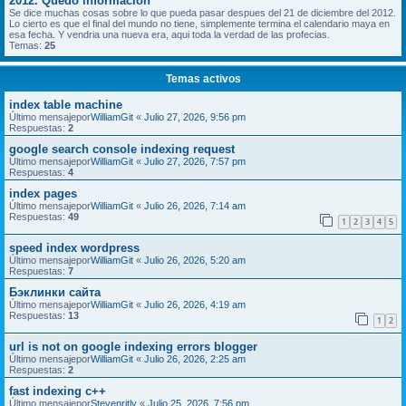
2012. Quedo informacion
Se dice muchas cosas sobre lo que pueda pasar despues del 21 de diciembre del 2012.
Lo cierto es que el final del mundo no tiene, simplemente termina el calendario maya en
esa fecha. Y vendria una nueva era, aqui toda la verdad de las profecias.
Temas:
25
Temas activos
index table machine
Último mensajepor
WilliamGit
«
Julio 27, 2026, 9:56 pm
Respuestas:
2
google search console indexing request
Último mensajepor
WilliamGit
«
Julio 27, 2026, 7:57 pm
Respuestas:
4
index pages
Último mensajepor
WilliamGit
«
Julio 26, 2026, 7:14 am
Respuestas:
49
1
2
3
4
5
speed index wordpress
Último mensajepor
WilliamGit
«
Julio 26, 2026, 5:20 am
Respuestas:
7
Бэклинки сайта
Último mensajepor
WilliamGit
«
Julio 26, 2026, 4:19 am
Respuestas:
13
1
2
url is not on google indexing errors blogger
Último mensajepor
WilliamGit
«
Julio 26, 2026, 2:25 am
Respuestas:
2
fast indexing c++
Último mensajepor
Stevenritly
«
Julio 25, 2026, 7:56 pm