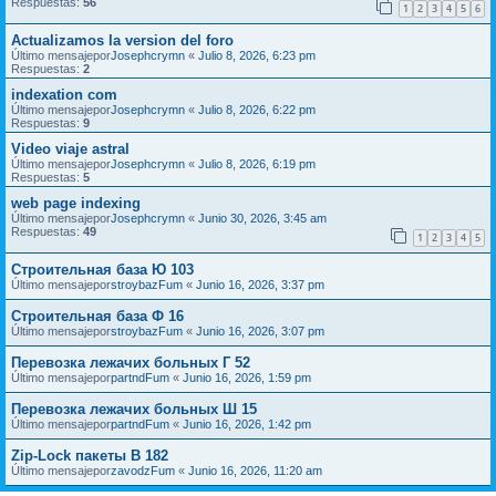
Respuestas:
56
1
2
3
4
5
6
Actualizamos la version del foro
Último mensajepor
Josephcrymn
«
Julio 8, 2026, 6:23 pm
Respuestas:
2
indexation com
Último mensajepor
Josephcrymn
«
Julio 8, 2026, 6:22 pm
Respuestas:
9
Video viaje astral
Último mensajepor
Josephcrymn
«
Julio 8, 2026, 6:19 pm
Respuestas:
5
web page indexing
Último mensajepor
Josephcrymn
«
Junio 30, 2026, 3:45 am
Respuestas:
49
1
2
3
4
5
Строительная база Ю 103
Último mensajepor
stroybazFum
«
Junio 16, 2026, 3:37 pm
Строительная база Ф 16
Último mensajepor
stroybazFum
«
Junio 16, 2026, 3:07 pm
Перевозка лежачих больных Г 52
Último mensajepor
partndFum
«
Junio 16, 2026, 1:59 pm
Перевозка лежачих больных Ш 15
Último mensajepor
partndFum
«
Junio 16, 2026, 1:42 pm
Zip-Lock пакеты В 182
Último mensajepor
zavodzFum
«
Junio 16, 2026, 11:20 am