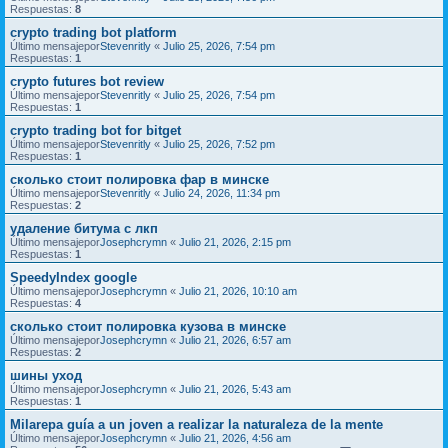
Respuestas:
8
crypto trading bot platform
Último mensajepor
Stevenritly
«
Julio 25, 2026, 7:54 pm
Respuestas:
1
crypto futures bot review
Último mensajepor
Stevenritly
«
Julio 25, 2026, 7:54 pm
Respuestas:
1
crypto trading bot for bitget
Último mensajepor
Stevenritly
«
Julio 25, 2026, 7:52 pm
Respuestas:
1
сколько стоит полировка фар в минске
Último mensajepor
Stevenritly
«
Julio 24, 2026, 11:34 pm
Respuestas:
2
удаление битума с лкп
Último mensajepor
Josephcrymn
«
Julio 21, 2026, 2:15 pm
Respuestas:
1
SpeedyIndex google
Último mensajepor
Josephcrymn
«
Julio 21, 2026, 10:10 am
Respuestas:
4
сколько стоит полировка кузова в минске
Último mensajepor
Josephcrymn
«
Julio 21, 2026, 6:57 am
Respuestas:
2
шины уход
Último mensajepor
Josephcrymn
«
Julio 21, 2026, 5:43 am
Respuestas:
1
Milarepa guía a un joven a realizar la naturaleza de la mente
Último mensajepor
Josephcrymn
«
Julio 21, 2026, 4:56 am