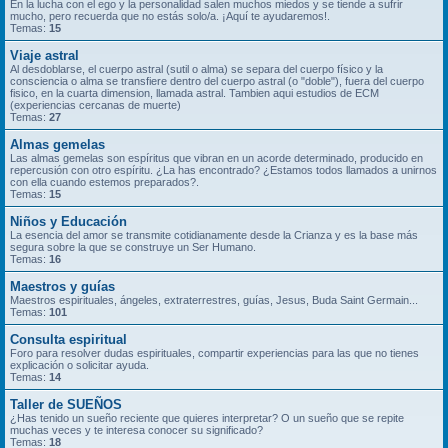
En la lucha con el ego y la personalidad salen muchos miedos y se tiende a sufrir
mucho, pero recuerda que no estás solo/a. ¡Aquí te ayudaremos!.
Temas:
15
Viaje astral
Al desdoblarse, el cuerpo astral (sutil o alma) se separa del cuerpo físico y la
consciencia o alma se transfiere dentro del cuerpo astral (o "doble"), fuera del cuerpo
fisico, en la cuarta dimension, llamada astral. Tambien aqui estudios de ECM
(experiencias cercanas de muerte)
Temas:
27
Almas gemelas
Las almas gemelas son espíritus que vibran en un acorde determinado, producido en
repercusión con otro espíritu. ¿La has encontrado? ¿Estamos todos llamados a unirnos
con ella cuando estemos preparados?.
Temas:
15
Niños y Educación
La esencia del amor se transmite cotidianamente desde la Crianza y es la base más
segura sobre la que se construye un Ser Humano.
Temas:
16
Maestros y guías
Maestros espirituales, ángeles, extraterrestres, guías, Jesus, Buda Saint Germain...
Temas:
101
Consulta espiritual
Foro para resolver dudas espirituales, compartir experiencias para las que no tienes
explicación o solicitar ayuda.
Temas:
14
Taller de SUEÑOS
¿Has tenido un sueño reciente que quieres interpretar? O un sueño que se repite
muchas veces y te interesa conocer su significado?
Temas:
18