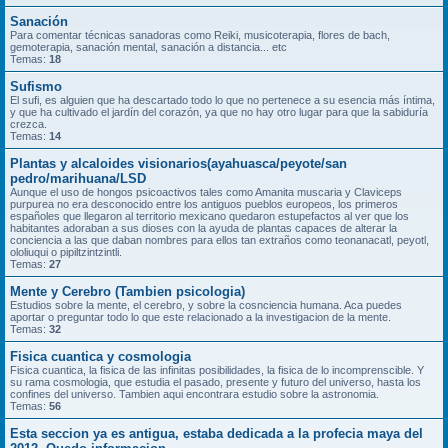
Sanación
Para comentar técnicas sanadoras como Reiki, musicoterapia, flores de bach,
gemoterapia, sanación mental, sanación a distancia... etc
Temas:
18
Sufismo
El sufi, es alguien que ha descartado todo lo que no pertenece a su esencia más íntima,
y que ha cultivado el jardín del corazón, ya que no hay otro lugar para que la sabiduría
crezca.
Temas:
14
Plantas y alcaloides visionarios(ayahuasca/peyote/san
pedro/marihuana/LSD
Aunque el uso de hongos psicoactivos tales como Amanita muscaria y Claviceps
purpurea no era desconocido entre los antiguos pueblos europeos, los primeros
españoles que llegaron al territorio mexicano quedaron estupefactos al ver que los
habitantes adoraban a sus dioses con la ayuda de plantas capaces de alterar la
conciencia a las que daban nombres para ellos tan extraños como teonanacatl, peyotl,
ololiuqui o pipiltzintzintli.
Temas:
27
Mente y Cerebro (Tambien psicologia)
Estudios sobre la mente, el cerebro, y sobre la cosnciencia humana. Aca puedes
aportar o preguntar todo lo que este relacionado a la investigacion de la mente.
Temas:
32
Fisica cuantica y cosmologia
Fisica cuantica, la fisica de las infinitas posibilidades, la fisica de lo incomprenscible. Y
su rama cosmologia, que estudia el pasado, presente y futuro del universo, hasta los
confines del universo. Tambien aqui encontrara estudio sobre la astronomia.
Temas:
56
Esta seccion ya es antigua, estaba dedicada a la profecia maya del