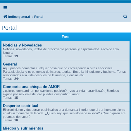
B
Índice general
Portal
u
Portal
s
Foro
c
a
Noticias y Novedades
Noticias, novedades, textos de crecimiento personal y espiritualidad. Foro de sólo
r
lectura.
Temas:
19
General
Aquí puedes comentar cualquier cosa que no corresponda a otras secciones.
Parapsicologia, y otros temas de interes, teorias, filosofia, hinduismo y budismo. Temas
relacionados a la vida despues de la muerte, ciencias etc.
Temas:
244
Comparte una chispa de AMOR
¿quieres compartir un pensamiento positivo? ¿ves la vida maravillosa? ¿Escribes
alguna poesia? en este foro puedes compartir tu amor
Temas:
15
Despertar espiritual
El crecimiento y despertar espiritual es una demanda interior que el ser humano siente
en algún momento de la vida. ¿Quién soy, qué sentido tiene mi vida? ¿Qué o quien era
yo antes de nacer?
Temas:
16
Miedos y sufrimientos