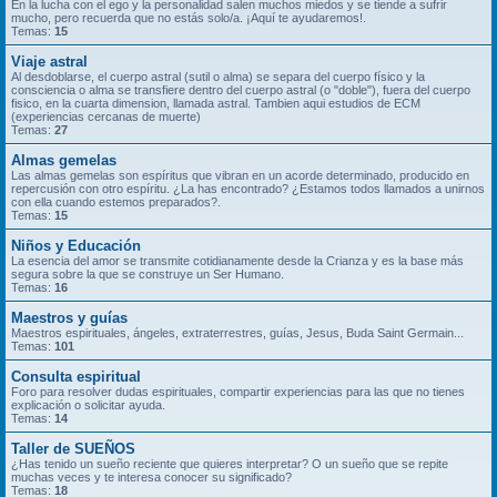
En la lucha con el ego y la personalidad salen muchos miedos y se tiende a sufrir
mucho, pero recuerda que no estás solo/a. ¡Aquí te ayudaremos!.
Temas:
15
Viaje astral
Al desdoblarse, el cuerpo astral (sutil o alma) se separa del cuerpo físico y la
consciencia o alma se transfiere dentro del cuerpo astral (o "doble"), fuera del cuerpo
fisico, en la cuarta dimension, llamada astral. Tambien aqui estudios de ECM
(experiencias cercanas de muerte)
Temas:
27
Almas gemelas
Las almas gemelas son espíritus que vibran en un acorde determinado, producido en
repercusión con otro espíritu. ¿La has encontrado? ¿Estamos todos llamados a unirnos
con ella cuando estemos preparados?.
Temas:
15
Niños y Educación
La esencia del amor se transmite cotidianamente desde la Crianza y es la base más
segura sobre la que se construye un Ser Humano.
Temas:
16
Maestros y guías
Maestros espirituales, ángeles, extraterrestres, guías, Jesus, Buda Saint Germain...
Temas:
101
Consulta espiritual
Foro para resolver dudas espirituales, compartir experiencias para las que no tienes
explicación o solicitar ayuda.
Temas:
14
Taller de SUEÑOS
¿Has tenido un sueño reciente que quieres interpretar? O un sueño que se repite
muchas veces y te interesa conocer su significado?
Temas:
18