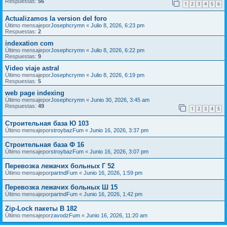
Respuestas:
56
1
2
3
4
5
6
Actualizamos la version del foro
Último mensajepor
Josephcrymn
«
Julio 8, 2026, 6:23 pm
Respuestas:
2
indexation com
Último mensajepor
Josephcrymn
«
Julio 8, 2026, 6:22 pm
Respuestas:
9
Video viaje astral
Último mensajepor
Josephcrymn
«
Julio 8, 2026, 6:19 pm
Respuestas:
5
web page indexing
Último mensajepor
Josephcrymn
«
Junio 30, 2026, 3:45 am
Respuestas:
49
1
2
3
4
5
Строительная база Ю 103
Último mensajepor
stroybazFum
«
Junio 16, 2026, 3:37 pm
Строительная база Ф 16
Último mensajepor
stroybazFum
«
Junio 16, 2026, 3:07 pm
Перевозка лежачих больных Г 52
Último mensajepor
partndFum
«
Junio 16, 2026, 1:59 pm
Перевозка лежачих больных Ш 15
Último mensajepor
partndFum
«
Junio 16, 2026, 1:42 pm
Zip-Lock пакеты В 182
Último mensajepor
zavodzFum
«
Junio 16, 2026, 11:20 am