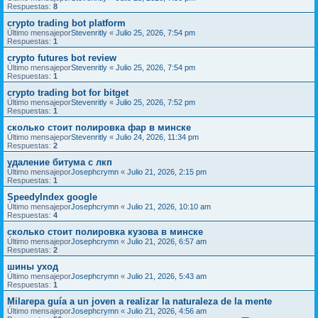
Respuestas:
8
crypto trading bot platform
Último mensajepor
Stevenritly
«
Julio 25, 2026, 7:54 pm
Respuestas:
1
crypto futures bot review
Último mensajepor
Stevenritly
«
Julio 25, 2026, 7:54 pm
Respuestas:
1
crypto trading bot for bitget
Último mensajepor
Stevenritly
«
Julio 25, 2026, 7:52 pm
Respuestas:
1
сколько стоит полировка фар в минске
Último mensajepor
Stevenritly
«
Julio 24, 2026, 11:34 pm
Respuestas:
2
удаление битума с лкп
Último mensajepor
Josephcrymn
«
Julio 21, 2026, 2:15 pm
Respuestas:
1
SpeedyIndex google
Último mensajepor
Josephcrymn
«
Julio 21, 2026, 10:10 am
Respuestas:
4
сколько стоит полировка кузова в минске
Último mensajepor
Josephcrymn
«
Julio 21, 2026, 6:57 am
Respuestas:
2
шины уход
Último mensajepor
Josephcrymn
«
Julio 21, 2026, 5:43 am
Respuestas:
1
Milarepa guía a un joven a realizar la naturaleza de la mente
Último mensajepor
Josephcrymn
«
Julio 21, 2026, 4:56 am