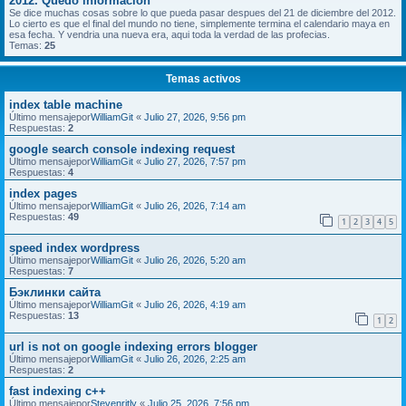
2012. Quedo informacion
Se dice muchas cosas sobre lo que pueda pasar despues del 21 de diciembre del 2012.
Lo cierto es que el final del mundo no tiene, simplemente termina el calendario maya en
esa fecha. Y vendria una nueva era, aqui toda la verdad de las profecias.
Temas:
25
Temas activos
index table machine
Último mensajepor
WilliamGit
«
Julio 27, 2026, 9:56 pm
Respuestas:
2
google search console indexing request
Último mensajepor
WilliamGit
«
Julio 27, 2026, 7:57 pm
Respuestas:
4
index pages
Último mensajepor
WilliamGit
«
Julio 26, 2026, 7:14 am
Respuestas:
49
1
2
3
4
5
speed index wordpress
Último mensajepor
WilliamGit
«
Julio 26, 2026, 5:20 am
Respuestas:
7
Бэклинки сайта
Último mensajepor
WilliamGit
«
Julio 26, 2026, 4:19 am
Respuestas:
13
1
2
url is not on google indexing errors blogger
Último mensajepor
WilliamGit
«
Julio 26, 2026, 2:25 am
Respuestas:
2
fast indexing c++
Último mensajepor
Stevenritly
«
Julio 25, 2026, 7:56 pm