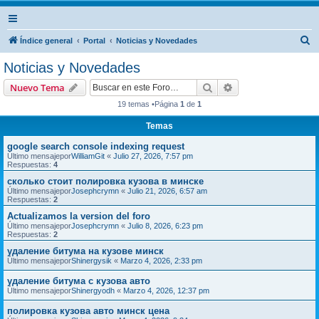
B
Índice general
Portal
Noticias y Novedades
u
Noticias y Novedades
s
Buscar
Búsqueda avanzad
Nuevo Tema
c
19 temas •Página
1
de
1
a
Temas
r
google search console indexing request
Último mensajepor
WilliamGit
«
Julio 27, 2026, 7:57 pm
Respuestas:
4
сколько стоит полировка кузова в минске
Último mensajepor
Josephcrymn
«
Julio 21, 2026, 6:57 am
Respuestas:
2
Actualizamos la version del foro
Último mensajepor
Josephcrymn
«
Julio 8, 2026, 6:23 pm
Respuestas:
2
удаление битума на кузове минск
Último mensajepor
Shinergysik
«
Marzo 4, 2026, 2:33 pm
удаление битума с кузова авто
Último mensajepor
Shinergyodh
«
Marzo 4, 2026, 12:37 pm
полировка кузова авто минск цена