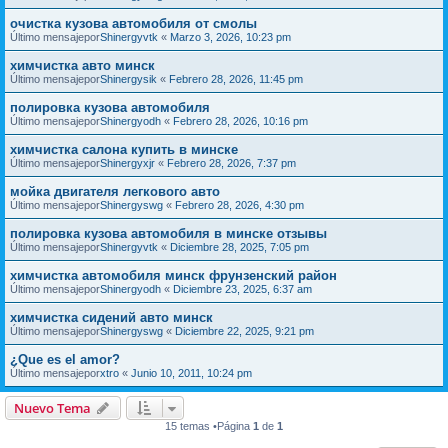
очистка кузова автомобиля от смолы
Último mensajepor
Shinergyvtk
«
Marzo 3, 2026, 10:23 pm
химчистка авто минск
Último mensajepor
Shinergysik
«
Febrero 28, 2026, 11:45 pm
полировка кузова автомобиля
Último mensajepor
Shinergyodh
«
Febrero 28, 2026, 10:16 pm
химчистка салона купить в минске
Último mensajepor
Shinergyxjr
«
Febrero 28, 2026, 7:37 pm
мойка двигателя легкового авто
Último mensajepor
Shinergyswg
«
Febrero 28, 2026, 4:30 pm
полировка кузова автомобиля в минске отзывы
Último mensajepor
Shinergyvtk
«
Diciembre 28, 2025, 7:05 pm
химчистка автомобиля минск фрунзенский район
Último mensajepor
Shinergyodh
«
Diciembre 23, 2025, 6:37 am
химчистка сидений авто минск
Último mensajepor
Shinergyswg
«
Diciembre 22, 2025, 9:21 pm
¿Que es el amor?
Último mensajepor
xtro
«
Junio 10, 2011, 10:24 pm
Nuevo Tema
15 temas •Página
1
de
1