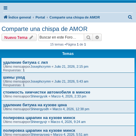
B
Índice general
Portal
Comparte una chispa de AMOR
u
Comparte una chispa de AMOR
s
Buscar
Búsqueda avanzad
Nuevo Tema
c
15 temas •Página
1
de
1
a
Temas
r
удаление битума с лкп
Último mensajepor
Josephcrymn
«
Julio 21, 2026, 2:15 pm
Respuestas:
1
шины уход
Último mensajepor
Josephcrymn
«
Julio 21, 2026, 5:43 am
Respuestas:
1
стоимость химчистки автомобиля в минске
Último mensajepor
Shinergysik
«
Marzo 4, 2026, 2:33 pm
удаление битума на кузове цена
Último mensajepor
Shinergyodh
«
Marzo 4, 2026, 12:38 pm
полировка царапин на кузове минск
Último mensajepor
Shinergyxjr
«
Marzo 4, 2026, 9:24 am
полировка царапин на кузове минск
Último mensajepor
Shinergyswg
«
Marzo 4, 2026, 5:51 am