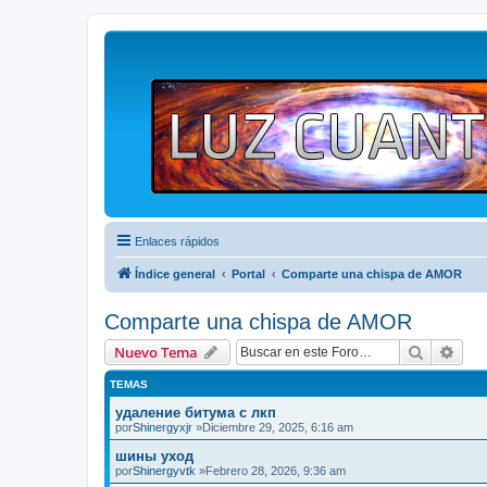
Enlaces rápidos
Índice general
Portal
Comparte una chispa de AMOR
Comparte una chispa de AMOR
Buscar
Bús
Nuevo Tema
TEMAS
удаление битума с лкп
por
Shinergyxjr
»Diciembre 29, 2025, 6:16 am
шины уход
por
Shinergyvtk
»Febrero 28, 2026, 9:36 am