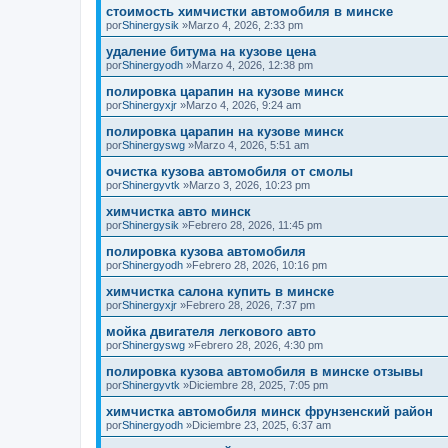
стоимость химчистки автомобиля в минске
por
Shinergysik
»Marzo 4, 2026, 2:33 pm
удаление битума на кузове цена
por
Shinergyodh
»Marzo 4, 2026, 12:38 pm
полировка царапин на кузове минск
por
Shinergyxjr
»Marzo 4, 2026, 9:24 am
полировка царапин на кузове минск
por
Shinergyswg
»Marzo 4, 2026, 5:51 am
очистка кузова автомобиля от смолы
por
Shinergyvtk
»Marzo 3, 2026, 10:23 pm
химчистка авто минск
por
Shinergysik
»Febrero 28, 2026, 11:45 pm
полировка кузова автомобиля
por
Shinergyodh
»Febrero 28, 2026, 10:16 pm
химчистка салона купить в минске
por
Shinergyxjr
»Febrero 28, 2026, 7:37 pm
мойка двигателя легкового авто
por
Shinergyswg
»Febrero 28, 2026, 4:30 pm
полировка кузова автомобиля в минске отзывы
por
Shinergyvtk
»Diciembre 28, 2025, 7:05 pm
химчистка автомобиля минск фрунзенский район
por
Shinergyodh
»Diciembre 23, 2025, 6:37 am