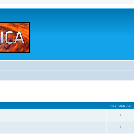
queda avanzada
RESPUESTAS
1
1