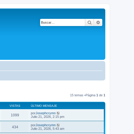
Buscar
Búsqueda avanza
15 temas •Página
1
de
1
VISTAS
ÚLTIMO MENSAJE
por
Josephcrymn
1099
Julio 21, 2026, 2:15 pm
por
Josephcrymn
434
Julio 21, 2026, 5:43 am