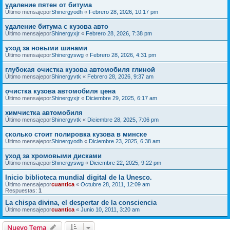
удаление пятен от битума
Último mensajepor
Shinergyodh
«
Febrero 28, 2026, 10:17 pm
удаление битума с кузова авто
Último mensajepor
Shinergyxjr
«
Febrero 28, 2026, 7:38 pm
уход за новыми шинами
Último mensajepor
Shinergyswg
«
Febrero 28, 2026, 4:31 pm
глубокая очистка кузова автомобиля глиной
Último mensajepor
Shinergyvtk
«
Febrero 28, 2026, 9:37 am
очистка кузова автомобиля цена
Último mensajepor
Shinergyxjr
«
Diciembre 29, 2025, 6:17 am
химчистка автомобиля
Último mensajepor
Shinergyvtk
«
Diciembre 28, 2025, 7:06 pm
сколько стоит полировка кузова в минске
Último mensajepor
Shinergyodh
«
Diciembre 23, 2025, 6:38 am
уход за хромовыми дисками
Último mensajepor
Shinergyswg
«
Diciembre 22, 2025, 9:22 pm
Inicio biblioteca mundial digital de la Unesco.
Último mensajepor
cuantica
«
Octubre 28, 2011, 12:09 am
Respuestas:
1
La chispa divina, el despertar de la consciencia
Último mensajepor
cuantica
«
Junio 10, 2011, 3:20 am
Nuevo Tema