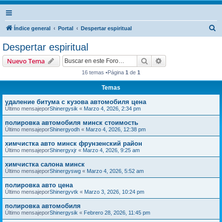
B
Índice general
Portal
Despertar espiritual
u
Despertar espiritual
s
Buscar
Búsqueda avanzad
Nuevo Tema
c
16 temas •Página
1
de
1
a
Temas
r
удаление битума с кузова автомобиля цена
Último mensajepor
Shinergysik
«
Marzo 4, 2026, 2:34 pm
полировка автомобиля минск стоимость
Último mensajepor
Shinergyodh
«
Marzo 4, 2026, 12:38 pm
химчистка авто минск фрунзенский район
Último mensajepor
Shinergyxjr
«
Marzo 4, 2026, 9:25 am
химчистка салона минск
Último mensajepor
Shinergyswg
«
Marzo 4, 2026, 5:52 am
полировка авто цена
Último mensajepor
Shinergyvtk
«
Marzo 3, 2026, 10:24 pm
полировка автомобиля
Último mensajepor
Shinergysik
«
Febrero 28, 2026, 11:45 pm