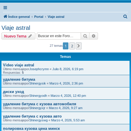
B
Índice general
Portal
Viaje astral
u
Viaje astral
s
Buscar
Búsqueda avanzad
Nuevo Tema
c
a
1
2
Siguiente
27 temas
r
Temas
Video viaje astral
Último mensajepor
Josephcrymn
«
Julio 8, 2026, 6:19 pm
Respuestas:
5
удаление битума
Último mensajepor
Shinergysik
«
Marzo 4, 2026, 2:36 pm
диски уход
Último mensajepor
Shinergyodh
«
Marzo 4, 2026, 12:40 pm
удаление битума с кузова автомобиля
Último mensajepor
Shinergyxjr
«
Marzo 4, 2026, 9:27 am
удаление битума с кузова авто
Último mensajepor
Shinergyswg
«
Marzo 4, 2026, 5:53 am
полировка кузова цена минск