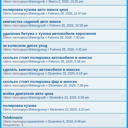
Último mensajepor
Shinergyvtk
«
Marzo 3, 2026, 10:25 pm
полировка кузова авто минск цена
Último mensajepor
Shinergysik
«
Febrero 28, 2026, 11:47 pm
химчистка сидений авто минск
Último mensajepor
Shinergyodh
«
Febrero 28, 2026, 10:18 pm
удаление битума с кузова автомобиля керосином
Último mensajepor
Shinergyxjr
«
Febrero 28, 2026, 7:40 pm
за колесном диске уход
Último mensajepor
Shinergyswg
«
Febrero 28, 2026, 4:32 pm
сколько стоит полировка автомобиля в минске
Último mensajepor
Shinergyvtk
«
Febrero 28, 2026, 9:38 am
сделать химчистку автомобиля в минске
Último mensajepor
Shinergyxjr
«
Diciembre 29, 2025, 6:18 am
сколько стоит полировка фар в минске
Último mensajepor
Shinergyvtk
«
Diciembre 28, 2025, 7:08 pm
мойка двигателя авто цена
Último mensajepor
Shinergyodh
«
Diciembre 23, 2025, 6:39 am
полировка кузова
Último mensajepor
Shinergyswg
«
Diciembre 22, 2025, 9:23 pm
Telekinesis
Último mensajepor
juanantonio
«
Diciembre 6, 2019, 8:48 pm
Respuestas:
1