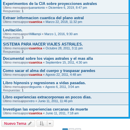
Experimentos de la CIA sobre proyecciones astrales
Último mensajepor
juanantonio
«
Diciembre 6, 2019, 8:47 pm
Respuestas:
1
Extraer informacion cuantica del plano astral
Último mensajepor
cuantica
«
Marzo 22, 2018, 11:32 pm
Levitación.
Último mensajepor
Williampi
«
Marzo 1, 2016, 9:30 am
Respuestas:
3
SISTEMA PARA HACER VIAJES ASTRALES.
Último mensajepor
cuantica
«
Octubre 28, 2011, 3:11 pm
Respuestas:
2
Documental sobre los viajes astrales y el mas alla
Último mensajepor
cuantica
«
Septiembre 15, 2011, 4:30 am
Como sacar el alma del cuerpo y traspasar paredes
Último mensajepor
cuantica
«
Agosto 22, 2011, 4:48 am
Libro hipnosis y regresiones a vidas pasadas.
Último mensajepor
deguonis
«
Agosto 6, 2011, 3:04 am
Respuestas:
1
Libro experiencias extracorporeas en pocos dias.
Último mensajepor
xtro
«
Junio 11, 2011, 11:46 pm
Investigan las experiencias cercanas de muerte
Último mensajepor
cuantica
«
Junio 11, 2011, 7:18 am
Nuevo Tema