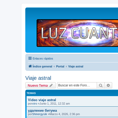
Enlaces rápidos
Índice general
Portal
Viaje astral
Viaje astral
Buscar
Bús
Nuevo Tema
TEMAS
Video viaje astral
por
xtro
»Junio 1, 2011, 12:32 am
удаление битума
por
Shinergysik
»Marzo 4, 2026, 2:36 pm