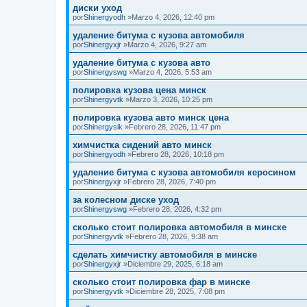
диски уход
por
Shinergyodh
»Marzo 4, 2026, 12:40 pm
удаление битума с кузова автомобиля
por
Shinergyxjr
»Marzo 4, 2026, 9:27 am
удаление битума с кузова авто
por
Shinergyswg
»Marzo 4, 2026, 5:53 am
полировка кузова цена минск
por
Shinergyvtk
»Marzo 3, 2026, 10:25 pm
полировка кузова авто минск цена
por
Shinergysik
»Febrero 28, 2026, 11:47 pm
химчистка сидений авто минск
por
Shinergyodh
»Febrero 28, 2026, 10:18 pm
удаление битума с кузова автомобиля керосином
por
Shinergyxjr
»Febrero 28, 2026, 7:40 pm
за колесном диске уход
por
Shinergyswg
»Febrero 28, 2026, 4:32 pm
сколько стоит полировка автомобиля в минске
por
Shinergyvtk
»Febrero 28, 2026, 9:38 am
сделать химчистку автомобиля в минске
por
Shinergyxjr
»Diciembre 29, 2025, 6:18 am
сколько стоит полировка фар в минске
por
Shinergyvtk
»Diciembre 28, 2025, 7:08 pm