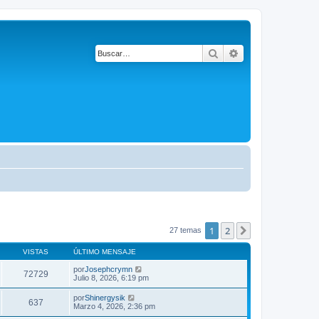
Buscar
Búsqueda avanza
1
2
Siguiente
27 temas
VISTAS
ÚLTIMO MENSAJE
por
Josephcrymn
72729
Julio 8, 2026, 6:19 pm
por
Shinergysik
637
Marzo 4, 2026, 2:36 pm