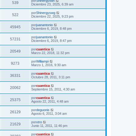
por
Shinergyodh
539
Diciembre 23, 2025, 6:39 am
por
Shinergyswg
522
Diciembre 22, 2025, 9:23 pm
por
juanantonio
45945
Diciembre 6, 2019, 8:48 pm
por
juanantonio
57231
Diciembre 6, 2019, 8:47 pm
por
cuantica
20549
Marzo 22, 2018, 11:32 pm
por
Williampi
9273
Marzo 1, 2016, 9:30 am
por
cuantica
36331
Octubre 28, 2011, 3:11 pm
por
cuantica
20062
Septiembre 15, 2011, 4:30 am
por
cuantica
25375
Agosto 22, 2011, 4:48 am
por
deguonis
26129
Agosto 6, 2011, 3:04 am
por
xtro
21629
Junio 11, 2011, 11:46 pm
por
cuantica