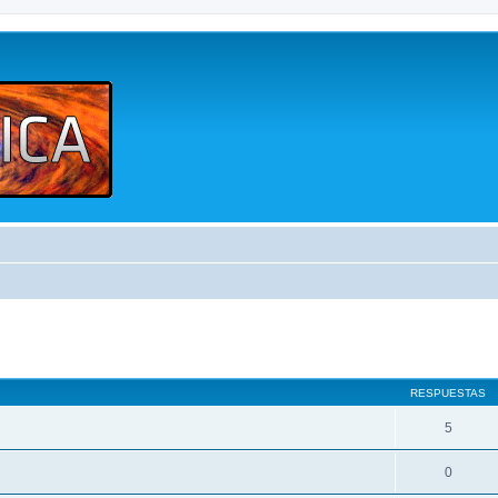
queda avanzada
RESPUESTAS
5
0