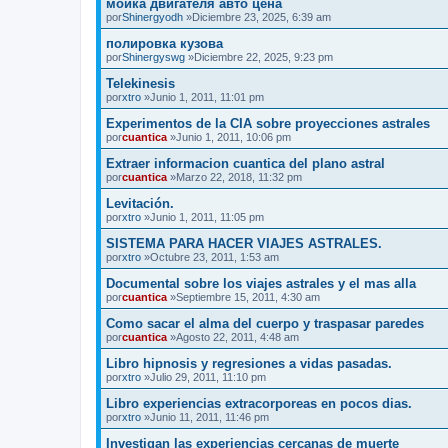
мойка двигателя авто цена
por
Shinergyodh
»Diciembre 23, 2025, 6:39 am
полировка кузова
por
Shinergyswg
»Diciembre 22, 2025, 9:23 pm
Telekinesis
por
xtro
»Junio 1, 2011, 11:01 pm
Experimentos de la CIA sobre proyecciones astrales
por
cuantica
»Junio 1, 2011, 10:06 pm
Extraer informacion cuantica del plano astral
por
cuantica
»Marzo 22, 2018, 11:32 pm
Levitación.
por
xtro
»Junio 1, 2011, 11:05 pm
SISTEMA PARA HACER VIAJES ASTRALES.
por
xtro
»Octubre 23, 2011, 1:53 am
Documental sobre los viajes astrales y el mas alla
por
cuantica
»Septiembre 15, 2011, 4:30 am
Como sacar el alma del cuerpo y traspasar paredes
por
cuantica
»Agosto 22, 2011, 4:48 am
Libro hipnosis y regresiones a vidas pasadas.
por
xtro
»Julio 29, 2011, 11:10 pm
Libro experiencias extracorporeas en pocos dias.
por
xtro
»Junio 11, 2011, 11:46 pm
Investigan las experiencias cercanas de muerte