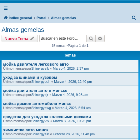
B
Índice general
Portal
Almas gemelas
u
Almas gemelas
s
Buscar
Búsqueda avanzad
Nuevo Tema
c
15 temas •Página
1
de
1
a
Temas
r
мойка двигателя легкового авто
Último mensajepor
Shinergysik
«
Marzo 4, 2026, 2:37 pm
уход за шинами и кузовом
Último mensajepor
Shinergyodh
«
Marzo 4, 2026, 12:40 pm
мойка двигателя авто в минске
Último mensajepor
Shinergyxjr
«
Marzo 4, 2026, 9:28 am
мойка дисков автомобиля минск
Último mensajepor
Shinergyswg
«
Marzo 4, 2026, 5:54 am
средства для ухода за колесными дисками
Último mensajepor
Shinergyvtk
«
Marzo 3, 2026, 10:26 pm
химчистка авто минск
Último mensajepor
Shinergysik
«
Febrero 28, 2026, 11:48 pm