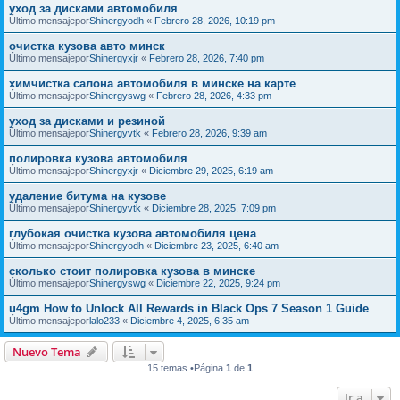
уход за дисками автомобиля
Último mensajepor
Shinergyodh
«
Febrero 28, 2026, 10:19 pm
очистка кузова авто минск
Último mensajepor
Shinergyxjr
«
Febrero 28, 2026, 7:40 pm
химчистка салона автомобиля в минске на карте
Último mensajepor
Shinergyswg
«
Febrero 28, 2026, 4:33 pm
уход за дисками и резиной
Último mensajepor
Shinergyvtk
«
Febrero 28, 2026, 9:39 am
полировка кузова автомобиля
Último mensajepor
Shinergyxjr
«
Diciembre 29, 2025, 6:19 am
удаление битума на кузове
Último mensajepor
Shinergyvtk
«
Diciembre 28, 2025, 7:09 pm
глубокая очистка кузова автомобиля цена
Último mensajepor
Shinergyodh
«
Diciembre 23, 2025, 6:40 am
сколько стоит полировка кузова в минске
Último mensajepor
Shinergyswg
«
Diciembre 22, 2025, 9:24 pm
u4gm How to Unlock All Rewards in Black Ops 7 Season 1 Guide
Último mensajepor
lalo233
«
Diciembre 4, 2025, 6:35 am
Nuevo Tema
15 temas •Página
1
de
1
Ir a