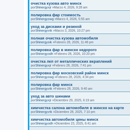
очистка кузова авто минск
por
Shinergyxjr
»Marzo 4, 2026, 9:28 am
полировка фар стоимость
por
Shinergyswg
»Marzo 4, 2026, 5:55 am
уход за дисками и резиной
por
Shinergyvtk
»Marzo 3, 2026, 10:27 pm
полная очистка кузова автомобиля
por
Shinergysik
»Febrero 28, 2026, 11:48 pm
полировка фар в минске недорого
por
Shinergyodh
»Febrero 28, 2026, 10:20 pm
очистка лкп от металлических вкраплений
por
Shinergyxjr
»Febrero 28, 2026, 7:41 pm
полировка фар московский район минск
por
Shinergyswg
»Febrero 28, 2026, 4:34 pm
полировка фар минск
por
Shinergyvtk
»Febrero 28, 2026, 9:40 am
уход за авто шинами
por
Shinergyxjr
»Diciembre 29, 2025, 6:19 am
химчистка салона автомобиля в минске на карте
por
Shinergyvtk
»Diciembre 28, 2025, 7:10 pm
химчистка автомобиля цены минск
por
Shinergyodh
»Diciembre 23, 2025, 6:41 am