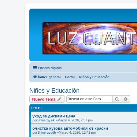
Enlaces rápidos
Índice general
Portal
Niños y Educación
Niños y Educación
Buscar
Bús
Nuevo Tema
TEMAS
уход за дисками цена
por
Shinergysik
»Marzo 4, 2026, 2:37 pm
очистка кузова автомобиля от краски
por
Shinergyodh
»Marzo 4, 2026, 12:41 pm