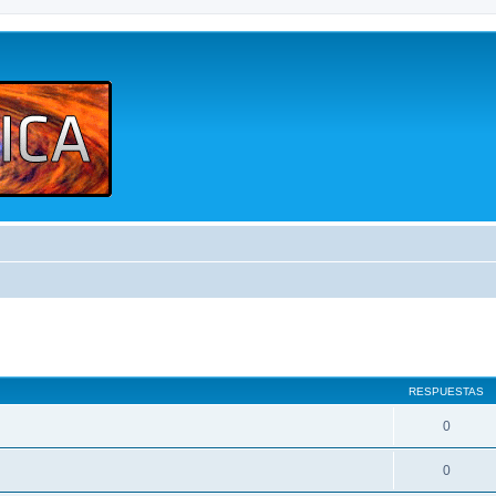
queda avanzada
RESPUESTAS
0
0