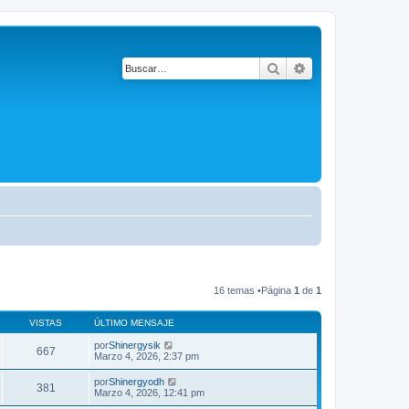
Buscar
Búsqueda avanza
16 temas •Página
1
de
1
VISTAS
ÚLTIMO MENSAJE
por
Shinergysik
667
Marzo 4, 2026, 2:37 pm
por
Shinergyodh
381
Marzo 4, 2026, 12:41 pm