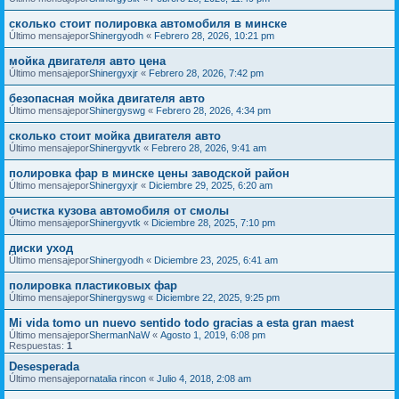
сколько стоит полировка автомобиля в минске
Último mensajepor
Shinergyodh
«
Febrero 28, 2026, 10:21 pm
мойка двигателя авто цена
Último mensajepor
Shinergyxjr
«
Febrero 28, 2026, 7:42 pm
безопасная мойка двигателя авто
Último mensajepor
Shinergyswg
«
Febrero 28, 2026, 4:34 pm
сколько стоит мойка двигателя авто
Último mensajepor
Shinergyvtk
«
Febrero 28, 2026, 9:41 am
полировка фар в минске цены заводской район
Último mensajepor
Shinergyxjr
«
Diciembre 29, 2025, 6:20 am
очистка кузова автомобиля от смолы
Último mensajepor
Shinergyvtk
«
Diciembre 28, 2025, 7:10 pm
диски уход
Último mensajepor
Shinergyodh
«
Diciembre 23, 2025, 6:41 am
полировка пластиковых фар
Último mensajepor
Shinergyswg
«
Diciembre 22, 2025, 9:25 pm
Mi vida tomo un nuevo sentido todo gracias a esta gran maest
Último mensajepor
ShermanNaW
«
Agosto 1, 2019, 6:08 pm
Respuestas:
1
Desesperada
Último mensajepor
natalia rincon
«
Julio 4, 2018, 2:08 am