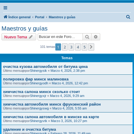
B
Índice general
Portal
Maestros y guías
u
Maestros y guías
s
Buscar
Búsqueda avanzad
Nuevo Tema
c
a
1
2
3
4
5
Siguiente
101 temas
r
Temas
очистка кузова автомобиля от битума цена
Último mensajepor
Shinergysik
«
Marzo 4, 2026, 2:38 pm
полировка фар минск малиновка
Último mensajepor
Shinergyodh
«
Marzo 4, 2026, 12:42 pm
химчистка салона минск сколько стоит
Último mensajepor
Shinergyxjr
«
Marzo 4, 2026, 9:29 am
химчистка автомобиля минск фрунзенский район
Último mensajepor
Shinergyswg
«
Marzo 4, 2026, 5:55 am
химчистка салона автомобиля в минске на карте
Último mensajepor
Shinergyvtk
«
Marzo 3, 2026, 10:27 pm
удаление и очистка битума
Último mensajepor
Shinergysik
«
Febrero 28, 2026, 11:49 pm