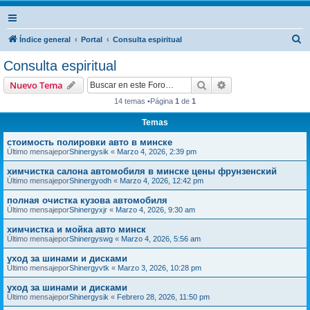
B
Índice general
Portal
Consulta espiritual
u
Consulta espiritual
s
Buscar
Búsqueda avanzad
Nuevo Tema
c
14 temas •Página
1
de
1
a
Temas
r
стоимость полировки авто в минске
Último mensajepor
Shinergysik
«
Marzo 4, 2026, 2:39 pm
химчистка салона автомобиля в минске цены фрунзенский
Último mensajepor
Shinergyodh
«
Marzo 4, 2026, 12:42 pm
полная очистка кузова автомобиля
Último mensajepor
Shinergyxjr
«
Marzo 4, 2026, 9:30 am
химчистка и мойка авто минск
Último mensajepor
Shinergyswg
«
Marzo 4, 2026, 5:56 am
уход за шинами и дисками
Último mensajepor
Shinergyvtk
«
Marzo 3, 2026, 10:28 pm
уход за шинами и дисками
Último mensajepor
Shinergysik
«
Febrero 28, 2026, 11:50 pm