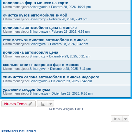
полировка фар в минске на карте
Último mensajepor
Shinergyodh
«
Febrero 28, 2026, 10:21 pm
очистка кузов автомобиля зимой
Último mensajepor
Shinergyxjr
«
Febrero 28, 2026, 7:43 pm
полировка автомобиля цена в минске
Último mensajepor
Shinergyswg
«
Febrero 28, 2026, 4:35 pm
стоимость химчистки автомобиля в минске
Último mensajepor
Shinergyvtk
«
Febrero 28, 2026, 9:42 am
полировка автомобиля цена
Último mensajepor
Shinergyxjr
«
Diciembre 29, 2025, 6:21 am
сколько стоит полировка фар в минске
Último mensajepor
Shinergyvtk
«
Diciembre 28, 2025, 7:11 pm
химчистка салона автомобиля в минске недорого
Último mensajepor
Shinergyodh
«
Diciembre 23, 2025, 6:42 am
удаление следов битума
Último mensajepor
Shinergyswg
«
Diciembre 22, 2025, 9:26 pm
Nuevo Tema
14 temas •Página
1
de
1
Ir a
PERMISOS DEL FORO