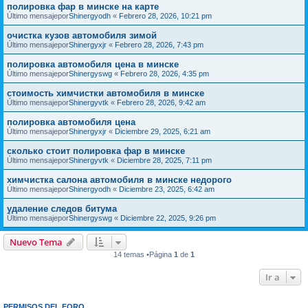
полировка фар в минске на карте
Último mensajepor
Shinergyodh
«
Febrero 28, 2026, 10:21 pm
очистка кузов автомобиля зимой
Último mensajepor
Shinergyxjr
«
Febrero 28, 2026, 7:43 pm
полировка автомобиля цена в минске
Último mensajepor
Shinergyswg
«
Febrero 28, 2026, 4:35 pm
стоимость химчистки автомобиля в минске
Último mensajepor
Shinergyvtk
«
Febrero 28, 2026, 9:42 am
полировка автомобиля цена
Último mensajepor
Shinergyxjr
«
Diciembre 29, 2025, 6:21 am
сколько стоит полировка фар в минске
Último mensajepor
Shinergyvtk
«
Diciembre 28, 2025, 7:11 pm
химчистка салона автомобиля в минске недорого
Último mensajepor
Shinergyodh
«
Diciembre 23, 2025, 6:42 am
удаление следов битума
Último mensajepor
Shinergyswg
«
Diciembre 22, 2025, 9:26 pm
Nuevo Tema
14 temas •Página
1
de
1
Ir a
PERMISOS DEL FORO