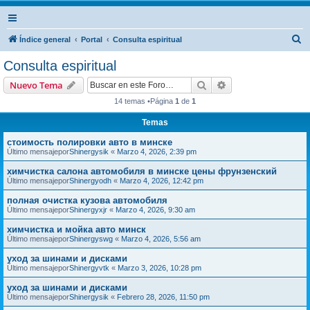
B
Índice general
Portal
Consulta espiritual
u
Consulta espiritual
s
Buscar
Búsqueda avanzad
Nuevo Tema
c
14 temas •Página
1
de
1
a
Temas
r
стоимость полировки авто в минске
Último mensajepor
Shinergysik
«
Marzo 4, 2026, 2:39 pm
химчистка салона автомобиля в минске цены фрунзенский
Último mensajepor
Shinergyodh
«
Marzo 4, 2026, 12:42 pm
полная очистка кузова автомобиля
Último mensajepor
Shinergyxjr
«
Marzo 4, 2026, 9:30 am
химчистка и мойка авто минск
Último mensajepor
Shinergyswg
«
Marzo 4, 2026, 5:56 am
уход за шинами и дисками
Último mensajepor
Shinergyvtk
«
Marzo 3, 2026, 10:28 pm
уход за шинами и дисками
Último mensajepor
Shinergysik
«
Febrero 28, 2026, 11:50 pm