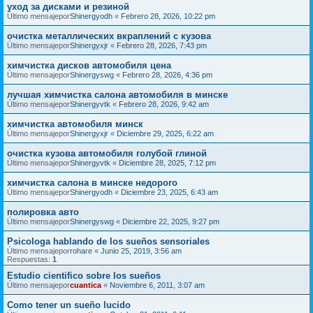
уход за дисками и резиной
Último mensajepor
Shinergyodh
«
Febrero 28, 2026, 10:22 pm
очистка металлических вкраплений с кузова
Último mensajepor
Shinergyxjr
«
Febrero 28, 2026, 7:43 pm
химчистка дисков автомобиля цена
Último mensajepor
Shinergyswg
«
Febrero 28, 2026, 4:36 pm
лучшая химчистка салона автомобиля в минске
Último mensajepor
Shinergyvtk
«
Febrero 28, 2026, 9:42 am
химчистка автомобиля минск
Último mensajepor
Shinergyxjr
«
Diciembre 29, 2025, 6:22 am
очистка кузова автомобиля голубой глиной
Último mensajepor
Shinergyvtk
«
Diciembre 28, 2025, 7:12 pm
химчистка салона в минске недорого
Último mensajepor
Shinergyodh
«
Diciembre 23, 2025, 6:43 am
полировка авто
Último mensajepor
Shinergyswg
«
Diciembre 22, 2025, 9:27 pm
Psicologa hablando de los sueños sensoriales
Último mensajepor
rohare
«
Junio 25, 2019, 3:56 am
Respuestas:
1
Estudio cientifico sobre los sueños
Último mensajepor
cuantica
«
Noviembre 6, 2011, 3:07 am
Como tener un sueño lucido