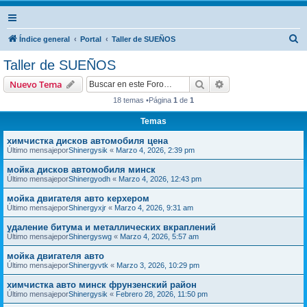
B
Índice general
Portal
Taller de SUEÑOS
u
Taller de SUEÑOS
s
Buscar
Búsqueda avanzad
Nuevo Tema
c
18 temas •Página
1
de
1
a
Temas
r
химчистка дисков автомобиля цена
Último mensajepor
Shinergysik
«
Marzo 4, 2026, 2:39 pm
мойка дисков автомобиля минск
Último mensajepor
Shinergyodh
«
Marzo 4, 2026, 12:43 pm
мойка двигателя авто керхером
Último mensajepor
Shinergyxjr
«
Marzo 4, 2026, 9:31 am
удаление битума и металлических вкраплений
Último mensajepor
Shinergyswg
«
Marzo 4, 2026, 5:57 am
мойка двигателя авто
Último mensajepor
Shinergyvtk
«
Marzo 3, 2026, 10:29 pm
химчистка авто минск фрунзенский район
Último mensajepor
Shinergysik
«
Febrero 28, 2026, 11:50 pm