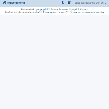
Índice general
Todos los horarios son
UTC
Desarrollado por
phpBB
® Forum Software © phpBB Limited
Traducción al español por
phpBB España
que hora es?
-
Descargar musica para meditar