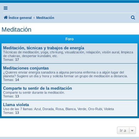
B
Índice general
Meditación
u
Meditación
s
Foro
c
a
Meditación, técnicas y trabajos de energía
Técnicas de meditación, yoga, chi-kung, visualización, relajación, visión aural, limpieza
r
de chakras, despertar kundalini, etc.
Temas:
17
Meditaciones conjuntas
¿Quieres enviar energía sanadora a alguna persona enferma o a algún lugar del
planeta? Sugiere un día y hora y solicita formar un grupo de meditación a distancia.
Temas:
14
Comparte tu sentir de la meditación
Comparte tu sentir durante la meditación.
Temas:
13
Llama violeta
Uso de las 7 llamas: Azul, Dorada, Rosa, Blanca, Verde, Oro-Rubi, Violeta
Temas:
13
Ir a