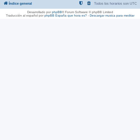
Índice general
Todos los horarios son
UTC
Desarrollado por
phpBB
® Forum Software © phpBB Limited
Traducción al español por
phpBB España
que hora es?
-
Descargar musica para meditar