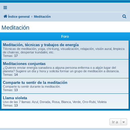
B
Índice general
Meditación
u
Meditación
s
Foro
c
a
Meditación, técnicas y trabajos de energía
Técnicas de meditación, yoga, chi-kung, visualización, relajación, visión aural, limpieza
r
de chakras, despertar kundalini, etc.
Temas:
17
Meditaciones conjuntas
¿Quieres enviar energía sanadora a alguna persona enferma o a algún lugar del
planeta? Sugiere un día y hora y solicita formar un grupo de meditación a distancia.
Temas:
14
Comparte tu sentir de la meditación
Comparte tu sentir durante la meditación.
Temas:
13
Llama violeta
Uso de las 7 llamas: Azul, Dorada, Rosa, Blanca, Verde, Oro-Rubi, Violeta
Temas:
13
Ir a