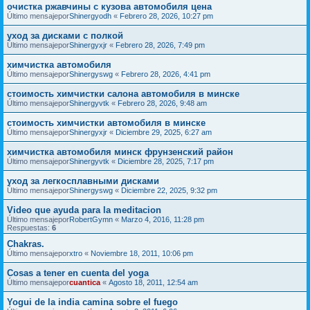
очистка ржавчины с кузова автомобиля цена
Último mensajepor
Shinergyodh
«
Febrero 28, 2026, 10:27 pm
уход за дисками с полкой
Último mensajepor
Shinergyxjr
«
Febrero 28, 2026, 7:49 pm
химчистка автомобиля
Último mensajepor
Shinergyswg
«
Febrero 28, 2026, 4:41 pm
стоимость химчистки салона автомобиля в минске
Último mensajepor
Shinergyvtk
«
Febrero 28, 2026, 9:48 am
стоимость химчистки автомобиля в минске
Último mensajepor
Shinergyxjr
«
Diciembre 29, 2025, 6:27 am
химчистка автомобиля минск фрунзенский район
Último mensajepor
Shinergyvtk
«
Diciembre 28, 2025, 7:17 pm
уход за легкосплавными дисками
Último mensajepor
Shinergyswg
«
Diciembre 22, 2025, 9:32 pm
Video que ayuda para la meditacion
Último mensajepor
RobertGymn
«
Marzo 4, 2016, 11:28 pm
Respuestas:
6
Chakras.
Último mensajepor
xtro
«
Noviembre 18, 2011, 10:06 pm
Cosas a tener en cuenta del yoga
Último mensajepor
cuantica
«
Agosto 18, 2011, 12:54 am
Yogui de la india camina sobre el fuego