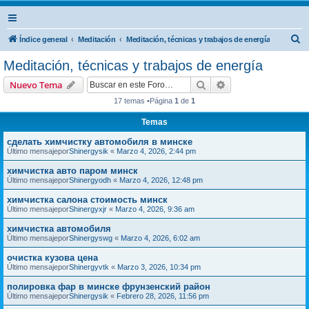
B
Índice general
Meditación
Meditación, técnicas y trabajos de energía
u
Meditación, técnicas y trabajos de energía
s
Buscar
Búsqueda avanzad
Nuevo Tema
c
17 temas •Página
1
de
1
a
Temas
r
сделать химчистку автомобиля в минске
Último mensajepor
Shinergysik
«
Marzo 4, 2026, 2:44 pm
химчистка авто паром минск
Último mensajepor
Shinergyodh
«
Marzo 4, 2026, 12:48 pm
химчистка салона стоимость минск
Último mensajepor
Shinergyxjr
«
Marzo 4, 2026, 9:36 am
химчистка автомобиля
Último mensajepor
Shinergyswg
«
Marzo 4, 2026, 6:02 am
очистка кузова цена
Último mensajepor
Shinergyvtk
«
Marzo 3, 2026, 10:34 pm
полировка фар в минске фрунзенский район
Último mensajepor
Shinergysik
«
Febrero 28, 2026, 11:56 pm