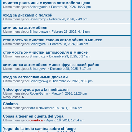
очистка ржавчины с кузова автомобиля цена
Último mensajepor
Shinergyodh
«
Febrero 28, 2026, 10:27 pm
уход за дисками с полкой
Último mensajepor
Shinergyxjr
«
Febrero 28, 2026, 7:49 pm
химчистка автомобиля
Último mensajepor
Shinergyswg
«
Febrero 28, 2026, 4:41 pm
стоимость химчистки салона автомобиля в минске
Último mensajepor
Shinergyvtk
«
Febrero 28, 2026, 9:48 am
стоимость химчистки автомобиля в минске
Último mensajepor
Shinergyxjr
«
Diciembre 29, 2025, 6:27 am
химчистка автомобиля минск фрунзенский район
Último mensajepor
Shinergyvtk
«
Diciembre 28, 2025, 7:17 pm
уход за легкосплавными дисками
Último mensajepor
Shinergyswg
«
Diciembre 22, 2025, 9:32 pm
Video que ayuda para la meditacion
Último mensajepor
RobertGymn
«
Marzo 4, 2016, 11:28 pm
Respuestas:
6
Chakras.
Último mensajepor
xtro
«
Noviembre 18, 2011, 10:06 pm
Cosas a tener en cuenta del yoga
Último mensajepor
cuantica
«
Agosto 18, 2011, 12:54 am
Yogui de la india camina sobre el fuego