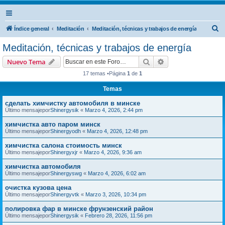
B
Índice general
Meditación
Meditación, técnicas y trabajos de energía
u
Meditación, técnicas y trabajos de energía
s
Buscar
Búsqueda avanzad
Nuevo Tema
c
17 temas •Página
1
de
1
a
Temas
r
сделать химчистку автомобиля в минске
Último mensajepor
Shinergysik
«
Marzo 4, 2026, 2:44 pm
химчистка авто паром минск
Último mensajepor
Shinergyodh
«
Marzo 4, 2026, 12:48 pm
химчистка салона стоимость минск
Último mensajepor
Shinergyxjr
«
Marzo 4, 2026, 9:36 am
химчистка автомобиля
Último mensajepor
Shinergyswg
«
Marzo 4, 2026, 6:02 am
очистка кузова цена
Último mensajepor
Shinergyvtk
«
Marzo 3, 2026, 10:34 pm
полировка фар в минске фрунзенский район
Último mensajepor
Shinergysik
«
Febrero 28, 2026, 11:56 pm