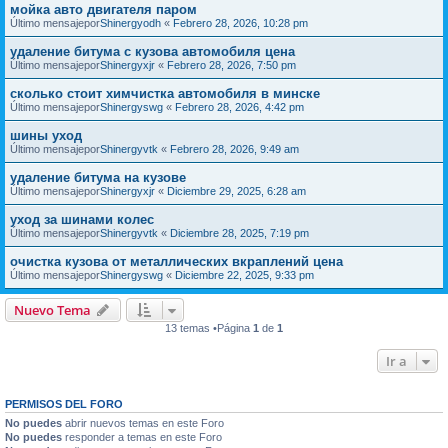
мойка авто двигателя паром
Último mensajepor
Shinergyodh
«
Febrero 28, 2026, 10:28 pm
удаление битума с кузова автомобиля цена
Último mensajepor
Shinergyxjr
«
Febrero 28, 2026, 7:50 pm
сколько стоит химчистка автомобиля в минске
Último mensajepor
Shinergyswg
«
Febrero 28, 2026, 4:42 pm
шины уход
Último mensajepor
Shinergyvtk
«
Febrero 28, 2026, 9:49 am
удаление битума на кузове
Último mensajepor
Shinergyxjr
«
Diciembre 29, 2025, 6:28 am
уход за шинами колес
Último mensajepor
Shinergyvtk
«
Diciembre 28, 2025, 7:19 pm
очистка кузова от металлических вкраплений цена
Último mensajepor
Shinergyswg
«
Diciembre 22, 2025, 9:33 pm
Nuevo Tema
13 temas •Página
1
de
1
Ir a
PERMISOS DEL FORO
No puedes
abrir nuevos temas en este Foro
No puedes
responder a temas en este Foro