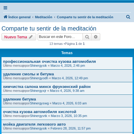
B
Índice general
Meditación
Comparte tu sentir de la meditación
u
Comparte tu sentir de la meditación
s
Buscar
Búsqueda avanzad
Nuevo Tema
c
13 temas •Página
1
de
1
a
Temas
r
профессиональная очистка кузова автомобиля
Último mensajepor
Shinergysik
«
Marzo 4, 2026, 2:46 pm
удаление смолы и битума
Último mensajepor
Shinergyodh
«
Marzo 4, 2026, 12:49 pm
химчистка салона минск фрунзенский район
Último mensajepor
Shinergyxjr
«
Marzo 4, 2026, 9:38 am
удаление битума
Último mensajepor
Shinergyswg
«
Marzo 4, 2026, 6:03 am
очистка кузова автомобиля кислотой
Último mensajepor
Shinergyvtk
«
Marzo 3, 2026, 10:35 pm
мойка двигателя легкового авто
Último mensajepor
Shinergysik
«
Febrero 28, 2026, 11:57 pm