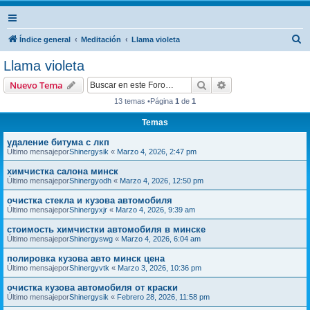
B
Índice general
Meditación
Llama violeta
u
Llama violeta
s
Buscar
Búsqueda avanzad
Nuevo Tema
c
13 temas •Página
1
de
1
a
Temas
r
удаление битума с лкп
Último mensajepor
Shinergysik
«
Marzo 4, 2026, 2:47 pm
химчистка салона минск
Último mensajepor
Shinergyodh
«
Marzo 4, 2026, 12:50 pm
очистка стекла и кузова автомобиля
Último mensajepor
Shinergyxjr
«
Marzo 4, 2026, 9:39 am
стоимость химчистки автомобиля в минске
Último mensajepor
Shinergyswg
«
Marzo 4, 2026, 6:04 am
полировка кузова авто минск цена
Último mensajepor
Shinergyvtk
«
Marzo 3, 2026, 10:36 pm
очистка кузова автомобиля от краски
Último mensajepor
Shinergysik
«
Febrero 28, 2026, 11:58 pm