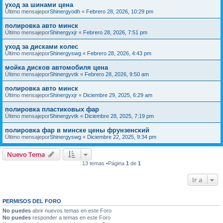
уход за шинами цена
Último mensajepor
Shinergyodh
«
Febrero 28, 2026, 10:29 pm
полировка авто минск
Último mensajepor
Shinergyxjr
«
Febrero 28, 2026, 7:51 pm
уход за дисками колес
Último mensajepor
Shinergyswg
«
Febrero 28, 2026, 4:43 pm
мойка дисков автомобиля цена
Último mensajepor
Shinergyvtk
«
Febrero 28, 2026, 9:50 am
полировка авто минск
Último mensajepor
Shinergyxjr
«
Diciembre 29, 2025, 6:29 am
полировка пластиковых фар
Último mensajepor
Shinergyvtk
«
Diciembre 28, 2025, 7:19 pm
полировка фар в минске цены фрунзенский
Último mensajepor
Shinergyswg
«
Diciembre 22, 2025, 9:34 pm
Nuevo Tema
13 temas •Página
1
de
1
Ir a
PERMISOS DEL FORO
No puedes
abrir nuevos temas en este Foro
No puedes
responder a temas en este Foro