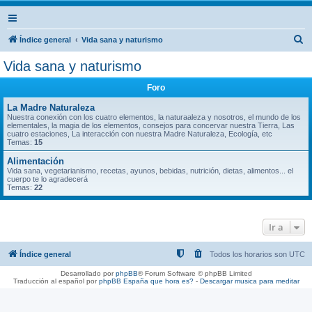
B
Índice general
Vida sana y naturismo
u
Vida sana y naturismo
s
Foro
c
a
La Madre Naturaleza
Nuestra conexión con los cuatro elementos, la naturaaleza y nosotros, el mundo de los
r
elementales, la magia de los elementos, consejos para concervar nuestra Tierra, Las
cuatro estaciones, La interacción con nuestra Madre Naturaleza, Ecología, etc
Temas:
15
Alimentación
Vida sana, vegetarianismo, recetas, ayunos, bebidas, nutrición, dietas, alimentos... el
cuerpo te lo agradecerá
Temas:
22
Ir a
Índice general
Todos los horarios son
UTC
Desarrollado por
phpBB
® Forum Software © phpBB Limited
Traducción al español por
phpBB España
que hora es?
-
Descargar musica para meditar