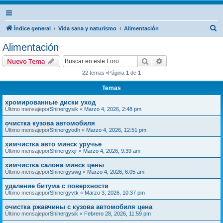
B
Índice general
Vida sana y naturismo
Alimentación
u
Alimentación
s
Buscar
Búsqueda avanzad
Nuevo Tema
c
22 temas •Página
1
de
1
a
Temas
r
хромированные диски уход
Último mensajepor
Shinergysik
«
Marzo 4, 2026, 2:48 pm
очистка кузова автомобиля
Último mensajepor
Shinergyodh
«
Marzo 4, 2026, 12:51 pm
химчистка авто минск уручье
Último mensajepor
Shinergyxjr
«
Marzo 4, 2026, 9:39 am
химчистка салона минск цены
Último mensajepor
Shinergyswg
«
Marzo 4, 2026, 6:05 am
удаление битума с поверхности
Último mensajepor
Shinergyvtk
«
Marzo 3, 2026, 10:37 pm
очистка ржавчины с кузова автомобиля цена
Último mensajepor
Shinergysik
«
Febrero 28, 2026, 11:59 pm