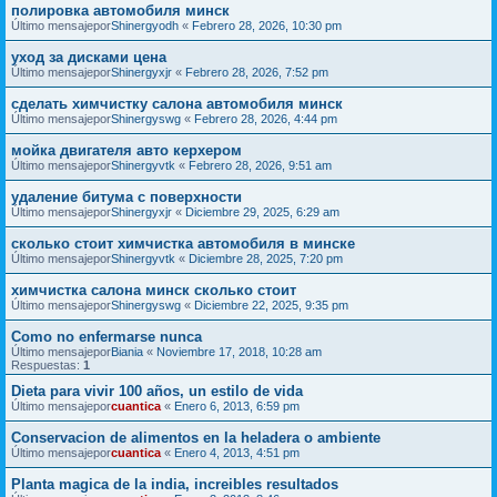
полировка автомобиля минск
Último mensajepor
Shinergyodh
«
Febrero 28, 2026, 10:30 pm
уход за дисками цена
Último mensajepor
Shinergyxjr
«
Febrero 28, 2026, 7:52 pm
сделать химчистку салона автомобиля минск
Último mensajepor
Shinergyswg
«
Febrero 28, 2026, 4:44 pm
мойка двигателя авто керхером
Último mensajepor
Shinergyvtk
«
Febrero 28, 2026, 9:51 am
удаление битума с поверхности
Último mensajepor
Shinergyxjr
«
Diciembre 29, 2025, 6:29 am
сколько стоит химчистка автомобиля в минске
Último mensajepor
Shinergyvtk
«
Diciembre 28, 2025, 7:20 pm
химчистка салона минск сколько стоит
Último mensajepor
Shinergyswg
«
Diciembre 22, 2025, 9:35 pm
Como no enfermarse nunca
Último mensajepor
Biania
«
Noviembre 17, 2018, 10:28 am
Respuestas:
1
Dieta para vivir 100 años, un estilo de vida
Último mensajepor
cuantica
«
Enero 6, 2013, 6:59 pm
Conservacion de alimentos en la heladera o ambiente
Último mensajepor
cuantica
«
Enero 4, 2013, 4:51 pm
Planta magica de la india, increibles resultados