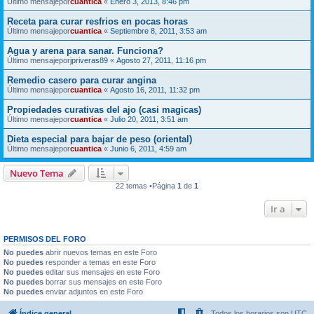
Último mensajepor
cuantica
«
Enero 3, 2013, 8:46 pm
Receta para curar resfrios en pocas horas
Último mensajepor
cuantica
«
Septiembre 8, 2011, 3:53 am
Agua y arena para sanar. Funciona?
Último mensajepor
jpriveras89
«
Agosto 27, 2011, 11:16 pm
Remedio casero para curar angina
Último mensajepor
cuantica
«
Agosto 16, 2011, 11:32 pm
Propiedades curativas del ajo (casi magicas)
Último mensajepor
cuantica
«
Julio 20, 2011, 3:51 am
Dieta especial para bajar de peso (oriental)
Último mensajepor
cuantica
«
Junio 6, 2011, 4:59 am
Nuevo Tema
22 temas •Página
1
de
1
Ir a
PERMISOS DEL FORO
No puedes
abrir nuevos temas en este Foro
No puedes
responder a temas en este Foro
No puedes
editar sus mensajes en este Foro
No puedes
borrar sus mensajes en este Foro
No puedes
enviar adjuntos en este Foro
Índice general
Todos los horarios son
UTC