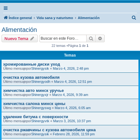
B
Índice general
Vida sana y naturismo
Alimentación
u
Alimentación
s
Buscar
Búsqueda avanzad
Nuevo Tema
c
22 temas •Página
1
de
1
a
Temas
r
хромированные диски уход
Último mensajepor
Shinergysik
«
Marzo 4, 2026, 2:48 pm
очистка кузова автомобиля
Último mensajepor
Shinergyodh
«
Marzo 4, 2026, 12:51 pm
химчистка авто минск уручье
Último mensajepor
Shinergyxjr
«
Marzo 4, 2026, 9:39 am
химчистка салона минск цены
Último mensajepor
Shinergyswg
«
Marzo 4, 2026, 6:05 am
удаление битума с поверхности
Último mensajepor
Shinergyvtk
«
Marzo 3, 2026, 10:37 pm
очистка ржавчины с кузова автомобиля цена
Último mensajepor
Shinergysik
«
Febrero 28, 2026, 11:59 pm