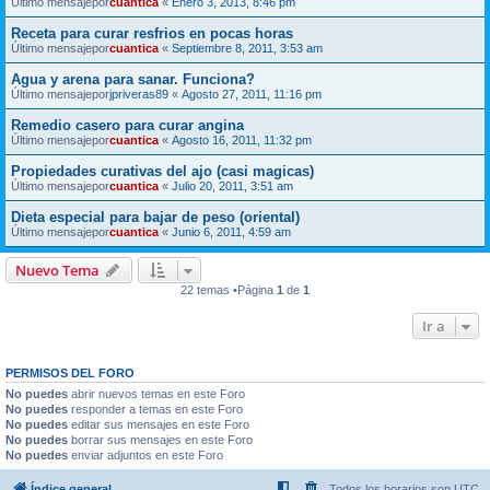
Último mensajepor
cuantica
«
Enero 3, 2013, 8:46 pm
Receta para curar resfrios en pocas horas
Último mensajepor
cuantica
«
Septiembre 8, 2011, 3:53 am
Agua y arena para sanar. Funciona?
Último mensajepor
jpriveras89
«
Agosto 27, 2011, 11:16 pm
Remedio casero para curar angina
Último mensajepor
cuantica
«
Agosto 16, 2011, 11:32 pm
Propiedades curativas del ajo (casi magicas)
Último mensajepor
cuantica
«
Julio 20, 2011, 3:51 am
Dieta especial para bajar de peso (oriental)
Último mensajepor
cuantica
«
Junio 6, 2011, 4:59 am
Nuevo Tema
22 temas •Página
1
de
1
Ir a
PERMISOS DEL FORO
No puedes
abrir nuevos temas en este Foro
No puedes
responder a temas en este Foro
No puedes
editar sus mensajes en este Foro
No puedes
borrar sus mensajes en este Foro
No puedes
enviar adjuntos en este Foro
Índice general
Todos los horarios son
UTC