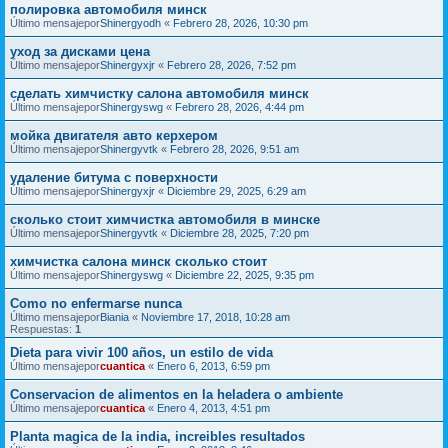
полировка автомобиля минск
Último mensajepor
Shinergyodh
«
Febrero 28, 2026, 10:30 pm
уход за дисками цена
Último mensajepor
Shinergyxjr
«
Febrero 28, 2026, 7:52 pm
сделать химчистку салона автомобиля минск
Último mensajepor
Shinergyswg
«
Febrero 28, 2026, 4:44 pm
мойка двигателя авто керхером
Último mensajepor
Shinergyvtk
«
Febrero 28, 2026, 9:51 am
удаление битума с поверхности
Último mensajepor
Shinergyxjr
«
Diciembre 29, 2025, 6:29 am
сколько стоит химчистка автомобиля в минске
Último mensajepor
Shinergyvtk
«
Diciembre 28, 2025, 7:20 pm
химчистка салона минск сколько стоит
Último mensajepor
Shinergyswg
«
Diciembre 22, 2025, 9:35 pm
Como no enfermarse nunca
Último mensajepor
Biania
«
Noviembre 17, 2018, 10:28 am
Respuestas:
1
Dieta para vivir 100 años, un estilo de vida
Último mensajepor
cuantica
«
Enero 6, 2013, 6:59 pm
Conservacion de alimentos en la heladera o ambiente
Último mensajepor
cuantica
«
Enero 4, 2013, 4:51 pm
Planta magica de la india, increibles resultados