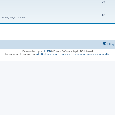
22
13
, dudas, sugerencias
El Equ
Desarrollado por
phpBB
® Forum Software © phpBB Limited
Traducción al español por
phpBB España
que hora es?
-
Descargar musica para meditar