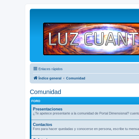
Enlaces rápidos
Índice general
Comunidad
Comunidad
FORO
Presentaciones
¿Te apetece presentarte a la comunidad de Portal Dimensional? cuenta
Contactos
Foro para hacer quedadas y conocerse en persona, escribe tu mensaje 