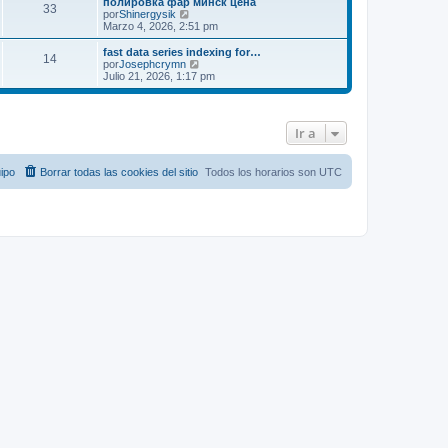
полировка фар минск цена
33
o
l
V
por
Shinergysik
m
t
e
Marzo 4, 2026, 2:51 pm
e
i
r
n
m
ú
fast data series indexing for…
s
14
o
l
V
por
Josephcrymn
a
m
t
e
Julio 21, 2026, 1:17 pm
j
e
i
r
e
n
m
ú
s
o
l
a
m
t
Ir a
j
e
i
e
n
m
s
o
a
m
ipo
Borrar todas las cookies del sitio
Todos los horarios son
UTC
j
e
e
n
s
a
j
e