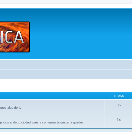
TEMAS
35
nos algo de ti.
14
indicando tu ciudad, país y con quien te gustaría quedar.