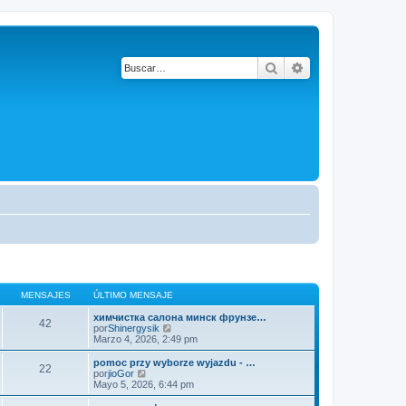
Buscar
Búsqueda avanza
MENSAJES
ÚLTIMO MENSAJE
химчистка салона минск фрунзе…
42
V
por
Shinergysik
e
Marzo 4, 2026, 2:49 pm
r
ú
pomoc przy wyborze wyjazdu - …
22
l
V
por
jioGor
t
e
Mayo 5, 2026, 6:44 pm
i
r
m
ú