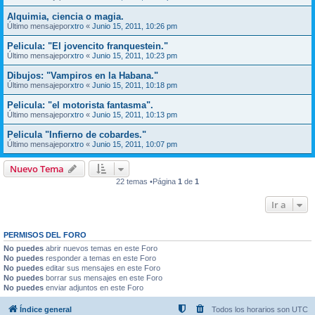
Alquimia, ciencia o magia.
Último mensajepor
xtro
«
Junio 15, 2011, 10:26 pm
Pelicula: "El jovencito franquestein."
Último mensajepor
xtro
«
Junio 15, 2011, 10:23 pm
Dibujos: "Vampiros en la Habana."
Último mensajepor
xtro
«
Junio 15, 2011, 10:18 pm
Pelicula: "el motorista fantasma".
Último mensajepor
xtro
«
Junio 15, 2011, 10:13 pm
Pelicula "Infierno de cobardes."
Último mensajepor
xtro
«
Junio 15, 2011, 10:07 pm
Nuevo Tema
22 temas •Página
1
de
1
Ir a
PERMISOS DEL FORO
No puedes
abrir nuevos temas en este Foro
No puedes
responder a temas en este Foro
No puedes
editar sus mensajes en este Foro
No puedes
borrar sus mensajes en este Foro
No puedes
enviar adjuntos en este Foro
Índice general
Todos los horarios son
UTC