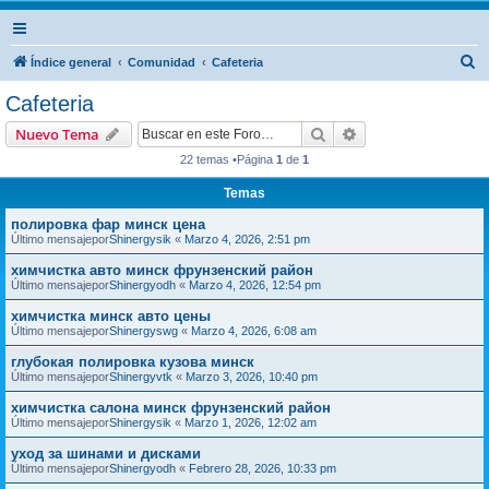
B
Índice general
Comunidad
Cafeteria
u
Cafeteria
s
Buscar
Búsqueda avanzad
Nuevo Tema
c
22 temas •Página
1
de
1
a
Temas
r
полировка фар минск цена
Último mensajepor
Shinergysik
«
Marzo 4, 2026, 2:51 pm
химчистка авто минск фрунзенский район
Último mensajepor
Shinergyodh
«
Marzo 4, 2026, 12:54 pm
химчистка минск авто цены
Último mensajepor
Shinergyswg
«
Marzo 4, 2026, 6:08 am
глубокая полировка кузова минск
Último mensajepor
Shinergyvtk
«
Marzo 3, 2026, 10:40 pm
химчистка салона минск фрунзенский район
Último mensajepor
Shinergysik
«
Marzo 1, 2026, 12:02 am
уход за шинами и дисками
Último mensajepor
Shinergyodh
«
Febrero 28, 2026, 10:33 pm