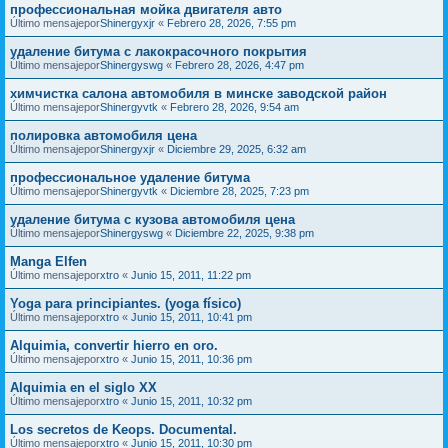
профессиональная мойка двигателя авто
Último mensajepor
Shinergyxjr
«
Febrero 28, 2026, 7:55 pm
удаление битума с лакокрасочного покрытия
Último mensajepor
Shinergyswg
«
Febrero 28, 2026, 4:47 pm
химчистка салона автомобиля в минске заводской район
Último mensajepor
Shinergyvtk
«
Febrero 28, 2026, 9:54 am
полировка автомобиля цена
Último mensajepor
Shinergyxjr
«
Diciembre 29, 2025, 6:32 am
профессиональное удаление битума
Último mensajepor
Shinergyvtk
«
Diciembre 28, 2025, 7:23 pm
удаление битума с кузова автомобиля цена
Último mensajepor
Shinergyswg
«
Diciembre 22, 2025, 9:38 pm
Manga Elfen
Último mensajepor
xtro
«
Junio 15, 2011, 11:22 pm
Yoga para principiantes. (yoga físico)
Último mensajepor
xtro
«
Junio 15, 2011, 10:41 pm
Alquimia, convertir hierro en oro.
Último mensajepor
xtro
«
Junio 15, 2011, 10:36 pm
Alquimia en el siglo XX
Último mensajepor
xtro
«
Junio 15, 2011, 10:32 pm
Los secretos de Keops. Documental.
Último mensajepor
xtro
«
Junio 15, 2011, 10:30 pm